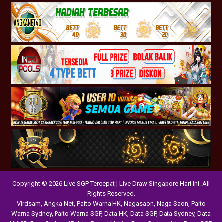
Copyright © 2026 Live SGP Tercepat | Live Draw Singapore Hari Ini. All
Rights Reserved.
Virdsam
,
Angka Net
,
Paito Warna HK
,
Nagasaon
,
Naga Saon
,
Paito
Warna Sydney
,
Paito Warna SGP
,
Data HK
,
Data SGP
,
Data Sydney
,
Data