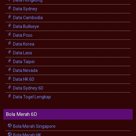
Data Sydney
Data Cambodia
Data Bullseye
Data Pcso
Data Korea
Data Laos
Data Taipei
Data Nevada
Data HK 6D
Data Sydney 6D
Data Togel Lengkap
Bola Merah 6D
Bola Merah Singapore
Bola Merah HK