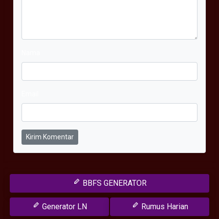
Nama
Email
Kirim Komentar
BBFS GENERATOR
Generator LN
Rumus Harian