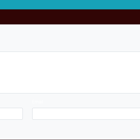
Email