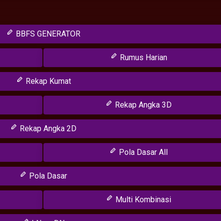
BBFS GENERATOR
Rumus Harian
Rekap Kumat
Rekap Angka 3D
Rekap Angka 2D
Pola Dasar All
Pola Dasar
Multi Kombinasi