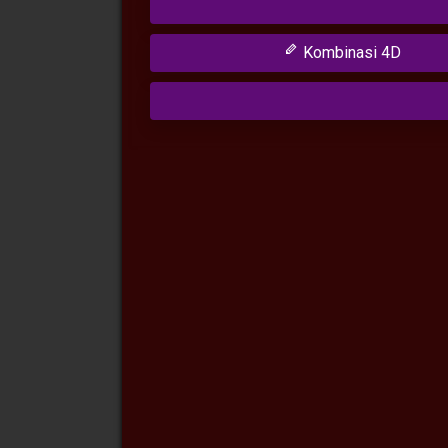
Kombinasi 4D