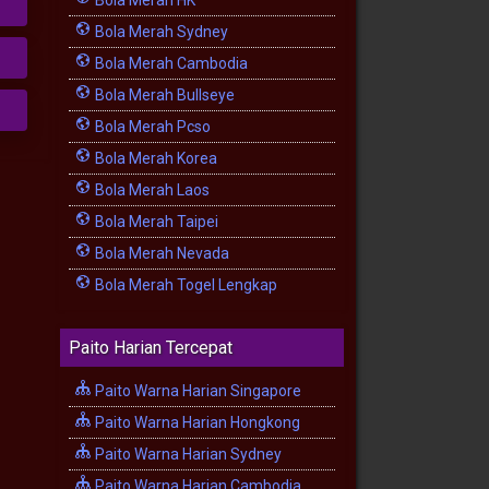
Bola Merah HK
Bola Merah Sydney
Bola Merah Cambodia
Bola Merah Bullseye
Bola Merah Pcso
Bola Merah Korea
Bola Merah Laos
Bola Merah Taipei
Bola Merah Nevada
Bola Merah Togel Lengkap
Paito Harian Tercepat
Paito Warna Harian Singapore
Paito Warna Harian Hongkong
Paito Warna Harian Sydney
Paito Warna Harian Cambodia