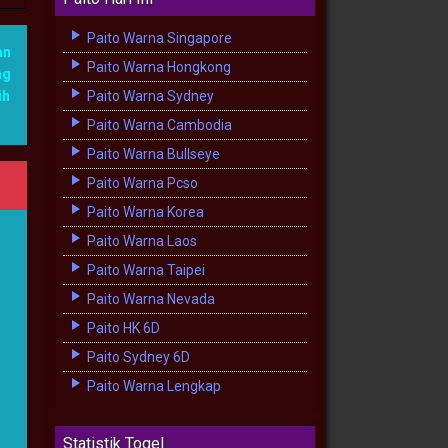
Paito Warna Singapore
an
Paito Warna Hongkong
ng
ih
Paito Warna Sydney
Paito Warna Cambodia
Paito Warna Bullseye
Paito Warna Pcso
Paito Warna Korea
Paito Warna Laos
Paito Warna Taipei
Paito Warna Nevada
Paito HK 6D
Paito Sydney 6D
Paito Warna Lengkap
Statistik Togel