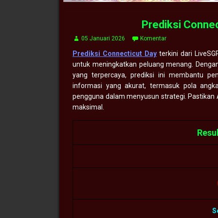
Prediksi Connec
05 Januari 2026
Komentar
Prediksi Connecticut Day
terkini dari LiveS
untuk meningkatkan peluang menang. Dengan a
yang terpercaya, prediksi ini membantu p
informasi yang akurat, termasuk pola ang
pengguna dalam menyusun strategi. Pastikan A
maksimal.
Resu
S