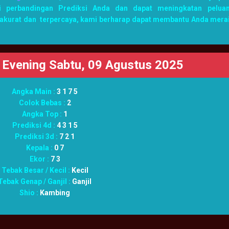
 perbandingan Prediksi Anda dan dapat meningkatan pelua
akurat dan terpercaya, kami berharap dapat membantu Anda mera
a Evening Sabtu, 09 Agustus 2025
Angka Main :
3 1 7 5
Colok Bebas :
2
Angka Top :
1
Prediksi 4d :
4 3 1 5
Prediksi 3d :
7 2 1
Kepala :
0 7
Ekor :
7 3
Tebak Besar / Kecil :
Kecil
Tebak Genap / Ganjil :
Ganjil
Shio :
Kambing