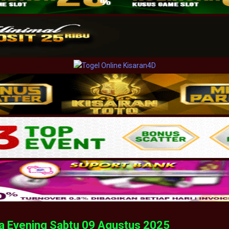
ia Evening Sabtu 09 Agustus 2025