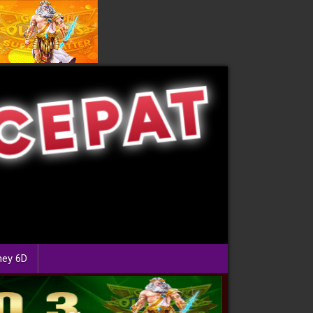
ney 6D