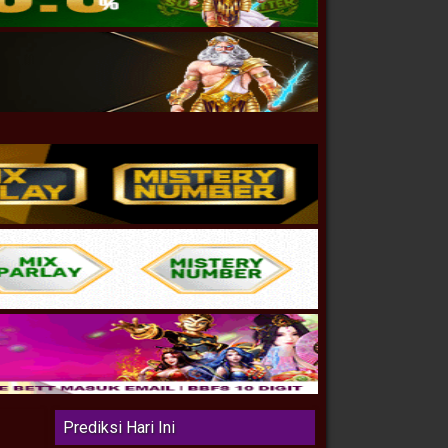
Prediksi Hari Ini