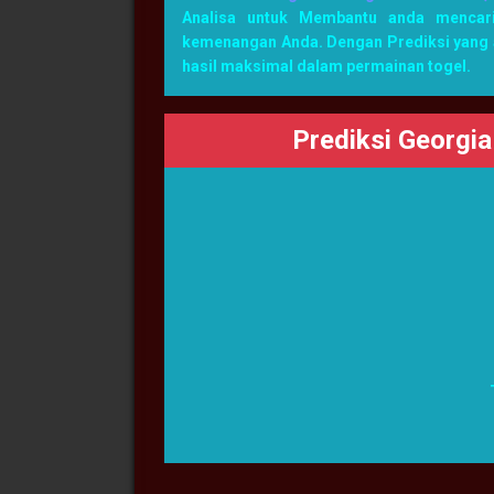
Analisa untuk Membantu anda mencari
kemenangan Anda. Dengan Prediksi yang 
hasil maksimal dalam permainan togel.
Prediksi Georgi