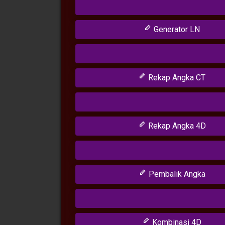
Generator LN
Rekap Angka CT
Rekap Angka 4D
Pembalik Angka
Kombinasi 4D