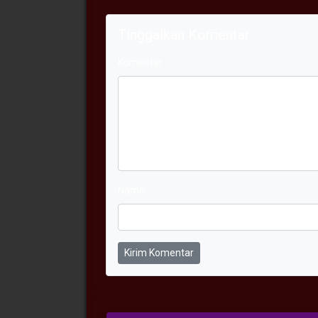
Tinggalkan Komentar
Komentar
Nama
Kirim Komentar