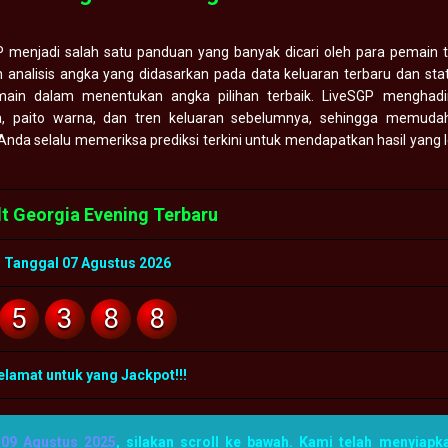
GP menjadi salah satu panduan yang banyak dicari oleh para pemain t
nalisis angka yang didasarkan pada data keluaran terbaru dan stati
emain dalam menentukan angka pilihan terbaik. LiveSGP menghadi
ka, paito warna, dan tren keluaran sebelumnya, sehingga memuda
nda selalu memeriksa prediksi terkini untuk mendapatkan hasil yang l
lt Georgia Evening Terbaru
Tanggal 07 Agustus 2026
5
3
8
8
elamat untuk yang Jackpot!!!
, 09 Agustus 2025
, silakan scroll ke bawah. Kami telah menyiapk