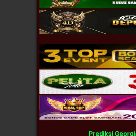
Prediksi Georg