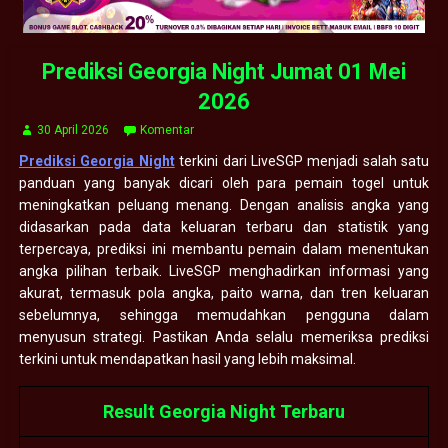
Prediksi Georgia Night Jumat 01 Mei
2026
30 April 2026
Komentar
Prediksi Georgia Night
terkini dari LiveSGP menjadi salah satu
panduan yang banyak dicari oleh para pemain togel untuk
meningkatkan peluang menang. Dengan analisis angka yang
didasarkan pada data keluaran terbaru dan statistik yang
terpercaya, prediksi ini membantu pemain dalam menentukan
angka pilihan terbaik. LiveSGP menghadirkan informasi yang
akurat, termasuk pola angka, paito warna, dan tren keluaran
sebelumnya, sehingga memudahkan pengguna dalam
menyusun strategi. Pastikan Anda selalu memeriksa prediksi
terkini untuk mendapatkan hasil yang lebih maksimal.
Result Georgia Night Terbaru