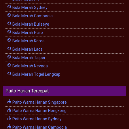
Bola Merah Sydney
Bola Merah Cambodia
Bola Merah Bullseye
Bola Merah Pcso
Bola Merah Korea
Bola Merah Laos
Bola Merah Taipei
Bola Merah Nevada
Bola Merah Togel Lengkap
Paito Harian Tercepat
Paito Warna Harian Singapore
Paito Warna Harian Hongkong
Paito Warna Harian Sydney
Paito Warna Harian Cambodia