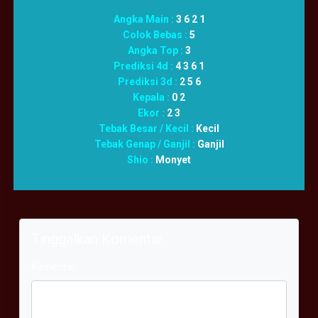
Angka Main :
3 6 2 1
Colok Bebas :
5
Angka Top :
3
Prediksi 4d :
4 3 6 1
Prediksi 3d :
2 5 6
Kepala :
0 2
Ekor :
2 3
Tebak Besar / Kecil :
Kecil
Tebak Genap / Ganjil :
Ganjil
Shio :
Monyet
Tinggalkan Komentar
Komentar