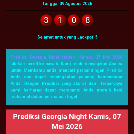
Tanggal 09 Agustus 2026
3
1
0
8
Selamat untuk yang Jackpot!!!
Prediksi Georgia Night terbaru Kamis, 07 Mei 2026
,
silakan scroll ke bawah. Kami telah menyiapkan Analisa
untuk Membantu anda mencari perbandingan Prediksi
Anda dan dapat meningkatan peluang kemenangan
Anda. Dengan Prediksi yang akurat dan terpercaya,
kami berharap dapat membantu Anda meraih hasil
maksimal dalam permainan togel.
Prediksi Georgia Night Kamis, 07
Mei 2026