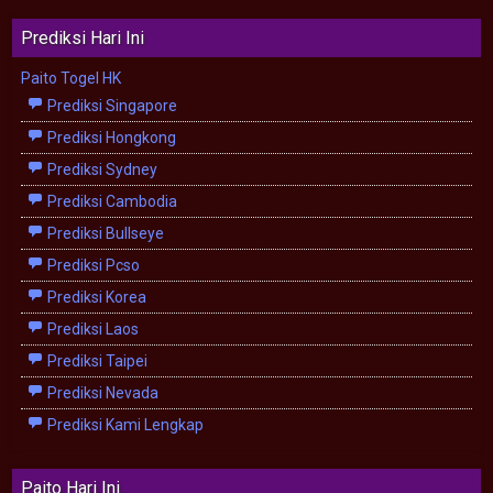
Prediksi Hari Ini
Paito Togel HK
Prediksi Singapore
Prediksi Hongkong
Prediksi Sydney
Prediksi Cambodia
Prediksi Bullseye
Prediksi Pcso
Prediksi Korea
Prediksi Laos
Prediksi Taipei
Prediksi Nevada
Prediksi Kami Lengkap
Paito Hari Ini