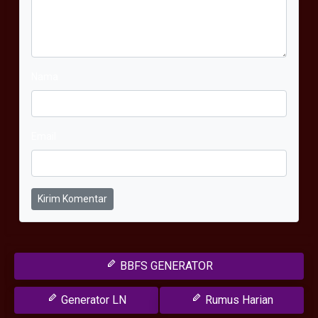
Nama
Email
Kirim Komentar
BBFS GENERATOR
Generator LN
Rumus Harian