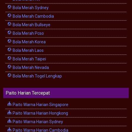
Bola Merah Sydney
Bola Merah Cambodia
Bola Merah Bullseye
Bola Merah Pcso
Bola Merah Korea
Bola Merah Laos
Bola Merah Taipei
Bola Merah Nevada
Bola Merah Togel Lengkap
Paito Harian Tercepat
Paito Warna Harian Singapore
Paito Warna Harian Hongkong
Paito Warna Harian Sydney
Paito Warna Harian Cambodia