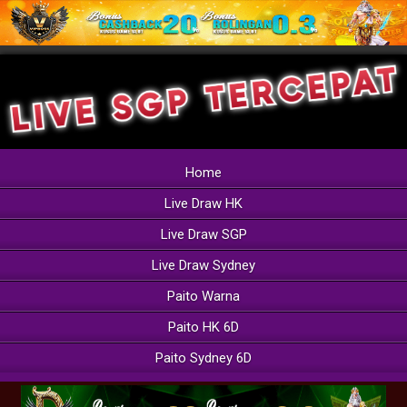
Home
Live Draw HK
Live Draw SGP
Live Draw Sydney
Paito Warna
Paito HK 6D
Paito Sydney 6D