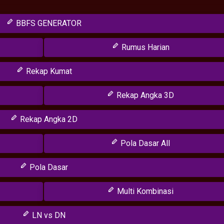
BBFS GENERATOR
Rumus Harian
Rekap Kumat
Rekap Angka 3D
Rekap Angka 2D
Pola Dasar All
Pola Dasar
Multi Kombinasi
LN vs DN