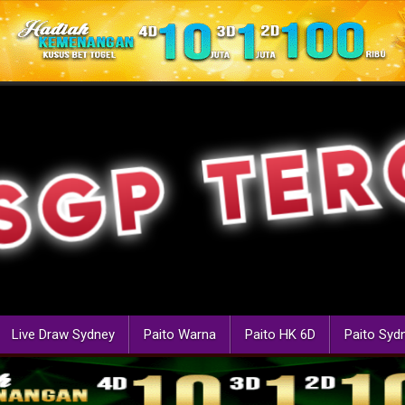
Live Draw Sydney
Paito Warna
Paito HK 6D
Paito Syd