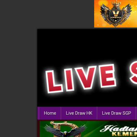
Home
Live Draw HK
Live Draw SGP