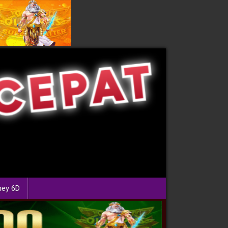
ney 6D