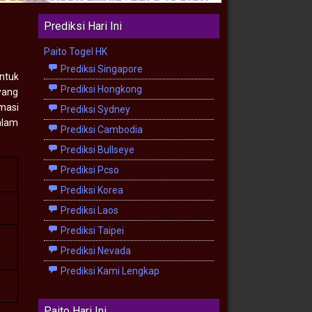
Prediksi Hari Ini
Paito Togel HK
Prediksi Singapore
untuk
Prediksi Hongkong
yang
masi
Prediksi Sydney
alam
Prediksi Cambodia
Prediksi Bullseye
Prediksi Pcso
Prediksi Korea
Prediksi Laos
Prediksi Taipei
Prediksi Nevada
Prediksi Kami Lengkap
Paito Hari Ini