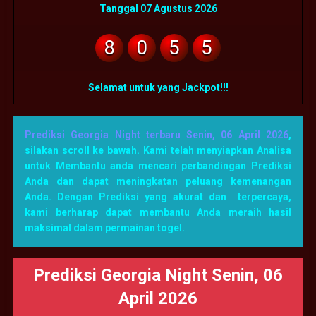
Tanggal 07 Agustus 2026
8
0
5
5
Selamat untuk yang Jackpot!!!
Prediksi Georgia Night terbaru Senin, 06 April 2026
,
silakan scroll ke bawah. Kami telah menyiapkan Analisa
untuk Membantu anda mencari perbandingan Prediksi
Anda dan dapat meningkatan peluang kemenangan
Anda. Dengan Prediksi yang akurat dan terpercaya,
kami berharap dapat membantu Anda meraih hasil
maksimal dalam permainan togel.
Prediksi Georgia Night Senin, 06
April 2026