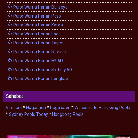
Paito Warna Harian Bullseye
Paito Warna Harian Pcso
Paito Warna Harian Korea
Paito Warna Harian Laos
Paito Warna Harian Taipei
Paito Warna Harian Nevada
Paito Warna Harian HK 6D
Paito Warna Harian Sydney 6D
Paito Warna Harian Lengkap
Sahabat
Virdsam
*
Nagasaon
*
Naga saon
*
Welcome to Hongkong Pools
*
Sydney Pools Today
*
Hongkong Pools