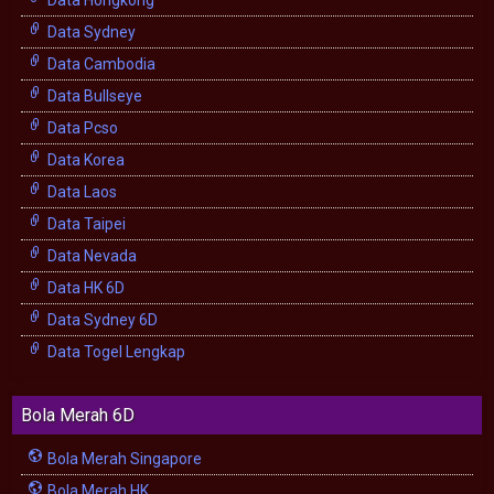
Data Sydney
Data Cambodia
Data Bullseye
Data Pcso
Data Korea
Data Laos
Data Taipei
Data Nevada
Data HK 6D
Data Sydney 6D
Data Togel Lengkap
Bola Merah 6D
Bola Merah Singapore
Bola Merah HK