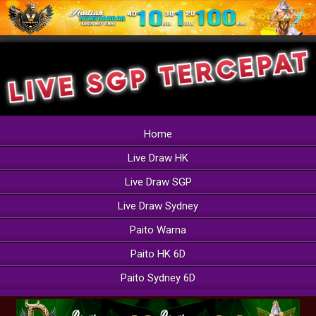
Home
Live Draw HK
Live Draw SGP
Live Draw Sydney
Paito Warna
Paito HK 6D
Paito Sydney 6D