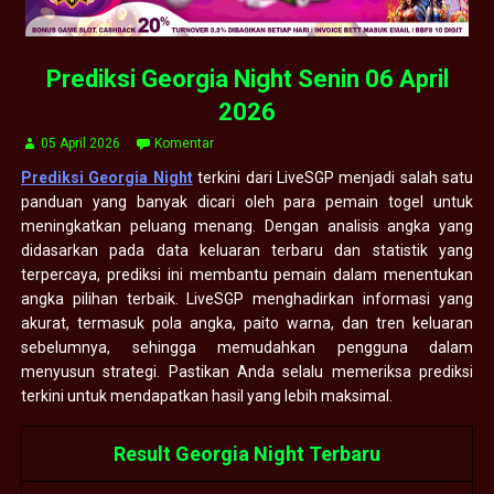
Prediksi Georgia Night Senin 06 April
2026
05 April 2026
Komentar
Prediksi Georgia Night
terkini dari LiveSGP menjadi salah satu
panduan yang banyak dicari oleh para pemain togel untuk
meningkatkan peluang menang. Dengan analisis angka yang
didasarkan pada data keluaran terbaru dan statistik yang
terpercaya, prediksi ini membantu pemain dalam menentukan
angka pilihan terbaik. LiveSGP menghadirkan informasi yang
akurat, termasuk pola angka, paito warna, dan tren keluaran
sebelumnya, sehingga memudahkan pengguna dalam
menyusun strategi. Pastikan Anda selalu memeriksa prediksi
terkini untuk mendapatkan hasil yang lebih maksimal.
Result Georgia Night Terbaru