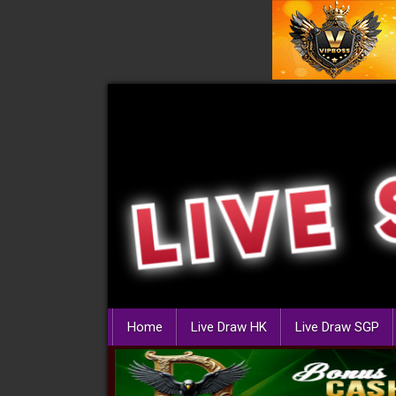
Home
Live Draw HK
Live Draw SGP