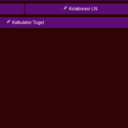
Kolaborasi LN
Kalkulator Togel