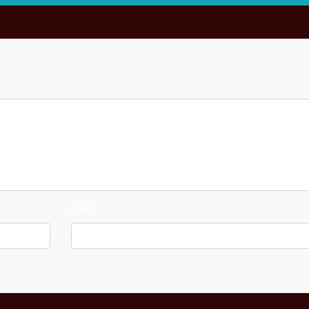
Email