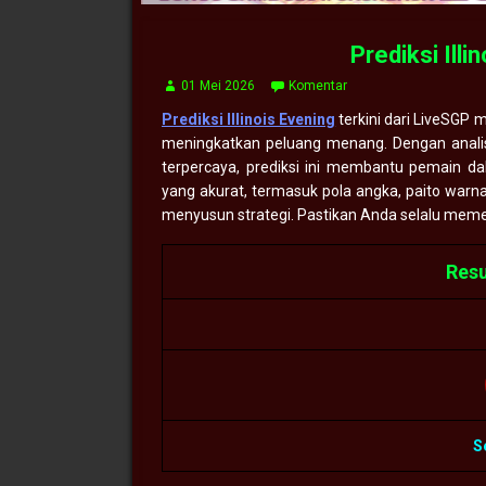
Prediksi Ill
01 Mei 2026
Komentar
Prediksi Illinois Evening
terkini dari LiveSGP 
meningkatkan peluang menang. Dengan analisi
terpercaya, prediksi ini membantu pemain d
yang akurat, termasuk pola angka, paito wa
menyusun strategi. Pastikan Anda selalu memer
Resu
S