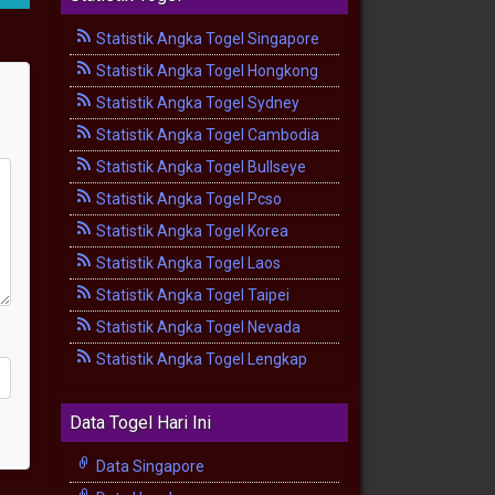
Statistik Angka Togel Singapore
Statistik Angka Togel Hongkong
Statistik Angka Togel Sydney
Statistik Angka Togel Cambodia
Statistik Angka Togel Bullseye
Statistik Angka Togel Pcso
Statistik Angka Togel Korea
Statistik Angka Togel Laos
Statistik Angka Togel Taipei
Statistik Angka Togel Nevada
Statistik Angka Togel Lengkap
Data Togel Hari Ini
Data Singapore