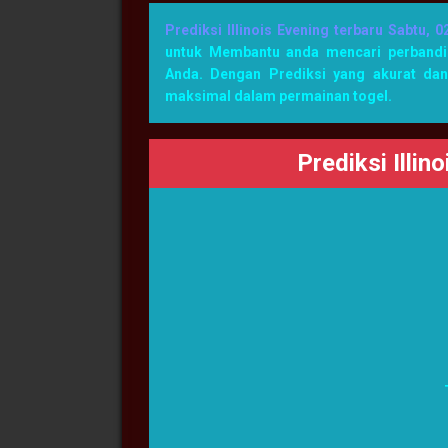
Prediksi Illinois Evening terbaru Sabtu, 
untuk Membantu anda mencari perbandi
Anda. Dengan Prediksi yang akurat da
maksimal dalam permainan togel.
Prediksi Illi