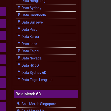
Data Hongkong
Data Sydney
Data Cambodia
Data Bullseye
Data Pcso
Data Korea
Data Laos
Data Taipei
Data Nevada
Data HK 6D
Data Sydney 6D
Data Togel Lengkap
Bola Merah 6D
Bola Merah Singapore