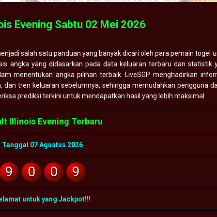
inois Evening Sabtu 02 Mei 2026
menjadi salah satu panduan yang banyak dicari oleh para pemain togel 
s angka yang didasarkan pada data keluaran terbaru dan statistik 
alam menentukan angka pilihan terbaik. LiveSGP menghadirkan infor
rna, dan tren keluaran sebelumnya, sehingga memudahkan pengguna d
iksa prediksi terkini untuk mendapatkan hasil yang lebih maksimal.
lt Illinois Evening Terbaru
Tanggal 07 Agustus 2026
9
0
0
9
elamat untuk yang Jackpot!!!