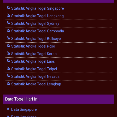
Statistik Angka Togel Singapore
Statistik Angka Togel Hongkong
Statistik Angka Togel Sydney
Statistik Angka Togel Cambodia
Statistik Angka Togel Bullseye
Statistik Angka Togel Pcso
Statistik Angka Togel Korea
Statistik Angka Togel Laos
Statistik Angka Togel Taipei
Statistik Angka Togel Nevada
Statistik Angka Togel Lengkap
Data Togel Hari Ini
Data Singapore
Data Hongkong