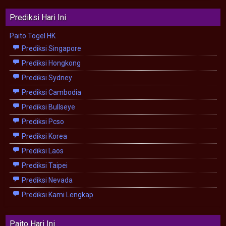
Prediksi Hari Ini
Paito Togel HK
Prediksi Singapore
Prediksi Hongkong
Prediksi Sydney
Prediksi Cambodia
Prediksi Bullseye
Prediksi Pcso
Prediksi Korea
Prediksi Laos
Prediksi Taipei
Prediksi Nevada
Prediksi Kami Lengkap
Paito Hari Ini