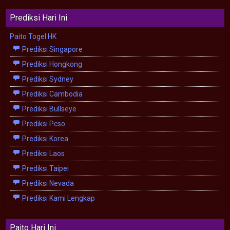
Prediksi Hari Ini
Paito Togel HK
Prediksi Singapore
Prediksi Hongkong
Prediksi Sydney
Prediksi Cambodia
Prediksi Bullseye
Prediksi Pcso
Prediksi Korea
Prediksi Laos
Prediksi Taipei
Prediksi Nevada
Prediksi Kami Lengkap
Paito Hari Ini