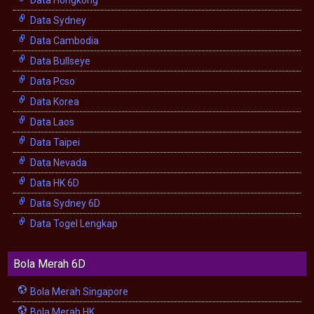
Data Sydney
Data Cambodia
Data Bullseye
Data Pcso
Data Korea
Data Laos
Data Taipei
Data Nevada
Data HK 6D
Data Sydney 6D
Data Togel Lengkap
Bola Merah 6D
Bola Merah Singapore
Bola Merah HK