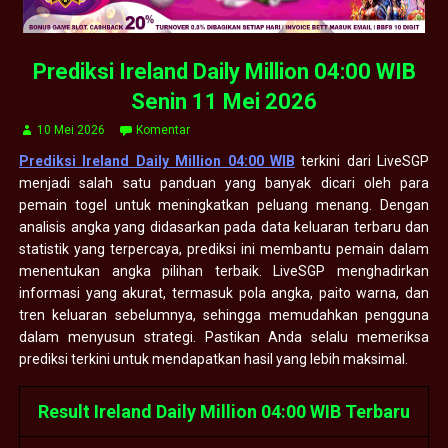
Prediksi Ireland Daily Million 04:00 WIB
Senin 11 Mei 2026
10 Mei 2026
Komentar
Prediksi Ireland Daily Million 04:00 WIB
terkini dari LiveSGP
menjadi salah satu panduan yang banyak dicari oleh para
pemain togel untuk meningkatkan peluang menang. Dengan
analisis angka yang didasarkan pada data keluaran terbaru dan
statistik yang terpercaya, prediksi ini membantu pemain dalam
menentukan angka pilihan terbaik. LiveSGP menghadirkan
informasi yang akurat, termasuk pola angka, paito warna, dan
tren keluaran sebelumnya, sehingga memudahkan pengguna
dalam menyusun strategi. Pastikan Anda selalu memeriksa
prediksi terkini untuk mendapatkan hasil yang lebih maksimal.
Result Ireland Daily Million 04:00 WIB Terbaru