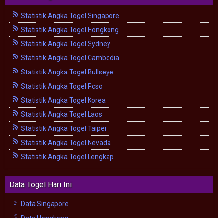
Statistik Angka Togel Singapore
Statistik Angka Togel Hongkong
Statistik Angka Togel Sydney
Statistik Angka Togel Cambodia
Statistik Angka Togel Bullseye
Statistik Angka Togel Pcso
Statistik Angka Togel Korea
Statistik Angka Togel Laos
Statistik Angka Togel Taipei
Statistik Angka Togel Nevada
Statistik Angka Togel Lengkap
Data Togel Hari Ini
Data Singapore
Data Hongkong