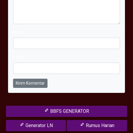
Nama
Email
Kirim Komentar
BBFS GENERATOR
Generator LN
Rumus Harian