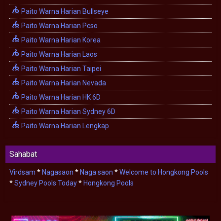
Paito Warna Harian Bullseye
Paito Warna Harian Pcso
Paito Warna Harian Korea
Paito Warna Harian Laos
Paito Warna Harian Taipei
Paito Warna Harian Nevada
Paito Warna Harian HK 6D
Paito Warna Harian Sydney 6D
Paito Warna Harian Lengkap
Sahabat
Virdsam
*
Nagasaon
*
Naga saon
*
Welcome to Hongkong Pools
*
Sydney Pools Today
*
Hongkong Pools