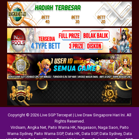
Copyright © 2026 Live SGP Tercepat | Live Draw Singapore Hari Ini. All
Rights Reserved.
Virdsam
,
Angka Net
,
Paito Warna HK
,
Nagasaon
,
Naga Saon
,
Paito
Warna Sydney
,
Paito Warna SGP
,
Data HK
,
Data SGP
,
Data Sydney
,
Data