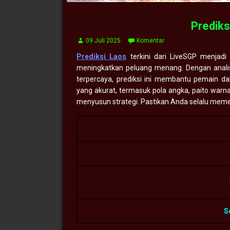
Prediks
09 Juli 2025
Komentar
Prediksi Laos
terkini dari LiveSGP menjadi
meningkatkan peluang menang. Dengan analisi
terpercaya, prediksi ini membantu pemain d
yang akurat, termasuk pola angka, paito wa
menyusun strategi. Pastikan Anda selalu memer
S