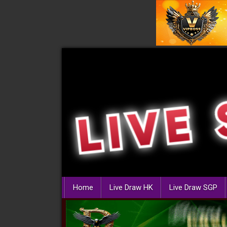
Home
Live Draw HK
Live Draw SGP