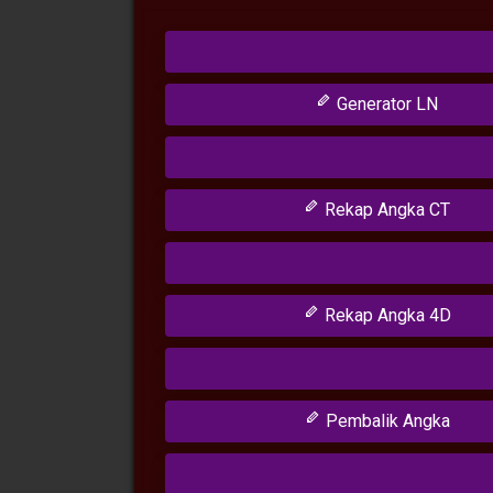
Generator LN
Rekap Angka CT
Rekap Angka 4D
Pembalik Angka