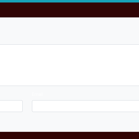
Email