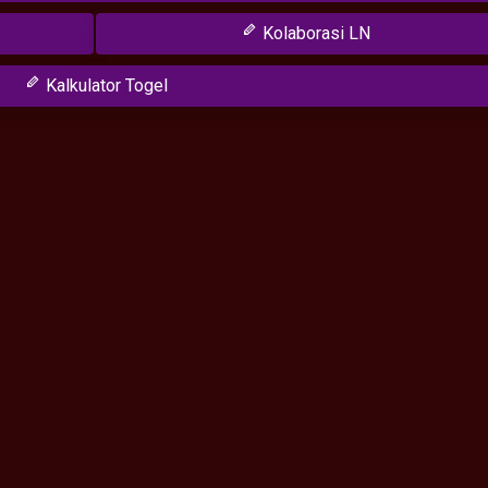
Kolaborasi LN
Kalkulator Togel