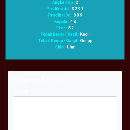
Angka Top :
2
Prediksi 4d :
3 2 9 1
Prediksi 3d :
8 0 9
Kepala :
4 8
Ekor :
8 2
Tebak Besar / Kecil :
Kecil
Tebak Genap / Ganjil :
Genap
Shio :
Ular
Tinggalkan Komentar
Komentar