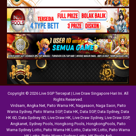
Copyright © 2026 Live SGP Tercepat | Live Draw Singapore Hari Ini. All
Rights Reserved.
Virdsam
,
Angka Net
,
Paito Warna HK
,
Nagasaon
,
Naga Saon
,
Paito
Warna Sydney
,
Paito Warna SGP
,
Data HK
,
Data SGP
,
Data Sydney
,
Data
HK 6D
,
Data Sydney 6D
,
Live Draw HK
,
Live Draw Sydney
,
Live Draw SGP
,
Angkanet
,
Sydney Pools
,
Hongkong Pools
,
HongkongPools
,
Paito
Warna Sydney Lotto
,
Paito Warna HK Lotto
,
Data HK Lotto
,
Paito Warna
HK Lotto
,
Paito Warna Sydney Lotto
,
HK Pools Asli