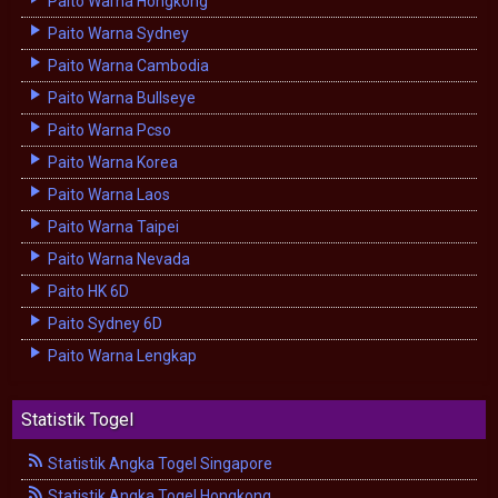
Paito Warna Hongkong
Paito Warna Sydney
Paito Warna Cambodia
Paito Warna Bullseye
Paito Warna Pcso
Paito Warna Korea
Paito Warna Laos
Paito Warna Taipei
Paito Warna Nevada
Paito HK 6D
Paito Sydney 6D
Paito Warna Lengkap
Statistik Togel
Statistik Angka Togel Singapore
Statistik Angka Togel Hongkong