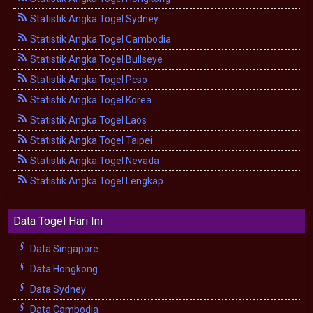
Statistik Angka Togel Sydney
Statistik Angka Togel Cambodia
Statistik Angka Togel Bullseye
Statistik Angka Togel Pcso
Statistik Angka Togel Korea
Statistik Angka Togel Laos
Statistik Angka Togel Taipei
Statistik Angka Togel Nevada
Statistik Angka Togel Lengkap
Data Togel Hari Ini
Data Singapore
Data Hongkong
Data Sydney
Data Cambodia