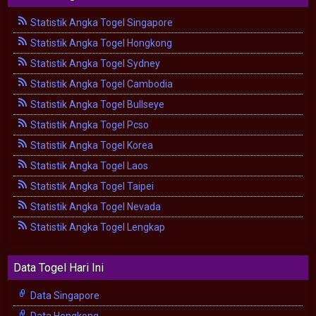
Statistik Angka Togel Singapore
Statistik Angka Togel Hongkong
Statistik Angka Togel Sydney
Statistik Angka Togel Cambodia
Statistik Angka Togel Bullseye
Statistik Angka Togel Pcso
Statistik Angka Togel Korea
Statistik Angka Togel Laos
Statistik Angka Togel Taipei
Statistik Angka Togel Nevada
Statistik Angka Togel Lengkap
Data Togel Hari Ini
Data Singapore
Data Hongkong