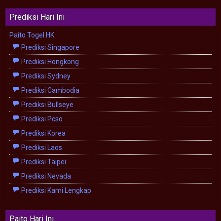
Prediksi Hari Ini
Paito Togel HK
Prediksi Singapore
Prediksi Hongkong
Prediksi Sydney
Prediksi Cambodia
Prediksi Bullseye
Prediksi Pcso
Prediksi Korea
Prediksi Laos
Prediksi Taipei
Prediksi Nevada
Prediksi Kami Lengkap
Paito Hari Ini