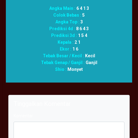
Angka Main :
6 4 1 3
Colok Bebas :
5
Angka Top :
3
Prediksi 4d :
8 6 4 3
Prediksi 3d :
1 5 4
Kepala :
2 1
Ekor :
1 6
Tebak Besar / Kecil :
Kecil
Tebak Genap / Ganjil :
Ganjil
Shio :
Monyet
Tinggalkan Komentar
Komentar