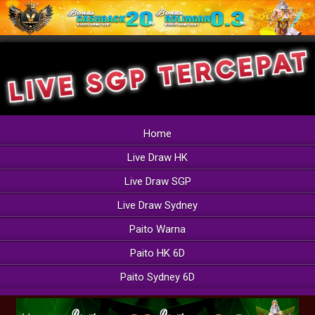
Home
Live Draw HK
Live Draw SGP
Live Draw Sydney
Paito Warna
Paito HK 6D
Paito Sydney 6D