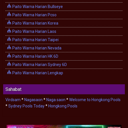
Paito Warna Harian Bullseye
Paito Warna Harian Pcso
Paito Warna Harian Korea
Paito Warna Harian Laos
Paito Warna Harian Taipei
Paito Warna Harian Nevada
Paito Warna Harian HK 6D
Paito Warna Harian Sydney 6D
Paito Warna Harian Lengkap
Sahabat
Virdsam
*
Nagasaon
*
Naga saon
*
Welcome to Hongkong Pools
*
Sydney Pools Today
*
Hongkong Pools