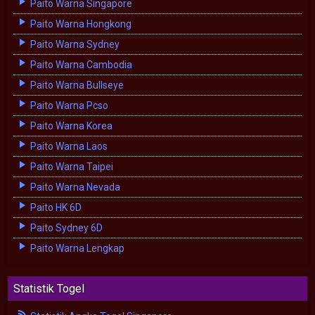
Paito Warna Singapore
Paito Warna Hongkong
Paito Warna Sydney
Paito Warna Cambodia
Paito Warna Bullseye
Paito Warna Pcso
Paito Warna Korea
Paito Warna Laos
Paito Warna Taipei
Paito Warna Nevada
Paito HK 6D
Paito Sydney 6D
Paito Warna Lengkap
Statistik Togel