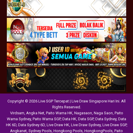
Copyright © 2026 Live SGP Tercepat | Live Draw Singapore Hari Ini. All
Rights Reserved.
Virdsam
,
Angka Net
,
Paito Warna HK
,
Nagasaon
,
Naga Saon
,
Paito
Warna Sydney
,
Paito Warna SGP
,
Data HK
,
Data SGP
,
Data Sydney
,
Data
HK 6D
,
Data Sydney 6D
,
Live Draw HK
,
Live Draw Sydney
,
Live Draw SGP
,
Angkanet
,
Sydney Pools
,
Hongkong Pools
,
HongkongPools
,
Paito