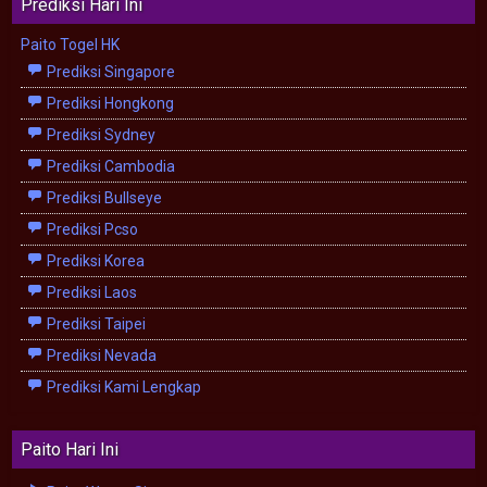
Prediksi Hari Ini
Paito Togel HK
Prediksi Singapore
Prediksi Hongkong
Prediksi Sydney
Prediksi Cambodia
Prediksi Bullseye
Prediksi Pcso
Prediksi Korea
Prediksi Laos
Prediksi Taipei
Prediksi Nevada
Prediksi Kami Lengkap
Paito Hari Ini