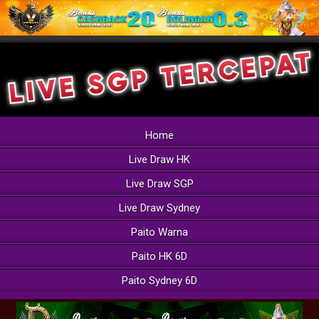
Home
Live Draw HK
Live Draw SGP
Live Draw Sydney
Paito Warna
Paito HK 6D
Paito Sydney 6D