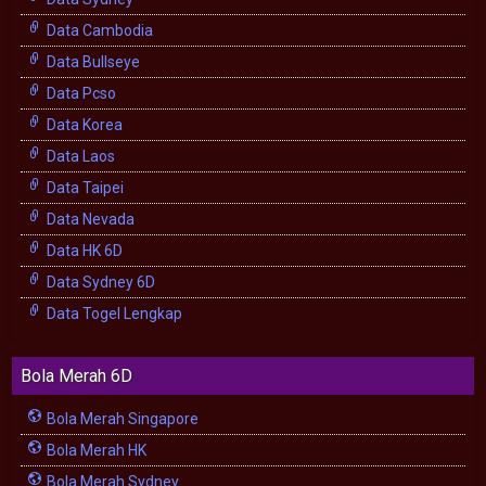
Data Cambodia
Data Bullseye
Data Pcso
Data Korea
Data Laos
Data Taipei
Data Nevada
Data HK 6D
Data Sydney 6D
Data Togel Lengkap
Bola Merah 6D
Bola Merah Singapore
Bola Merah HK
Bola Merah Sydney