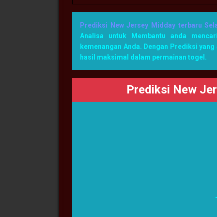
Prediksi New Jersey Midday terbaru Sela
Analisa untuk Membantu anda mencari
kemenangan Anda. Dengan Prediksi yang 
hasil maksimal dalam permainan togel.
Prediksi New Jer