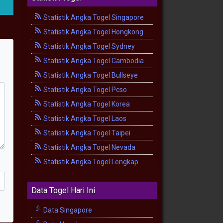
Statistik Angka Togel Singapore
Statistik Angka Togel Hongkong
Statistik Angka Togel Sydney
Statistik Angka Togel Cambodia
Statistik Angka Togel Bullseye
Statistik Angka Togel Pcso
Statistik Angka Togel Korea
Statistik Angka Togel Laos
Statistik Angka Togel Taipei
Statistik Angka Togel Nevada
Statistik Angka Togel Lengkap
Data Togel Hari Ini
Data Singapore