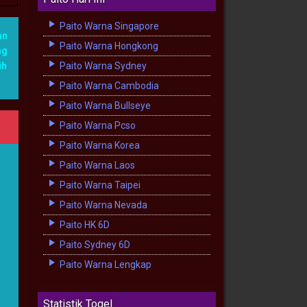
Paito Warna Singapore
an
Paito Warna Hongkong
ng
ih
Paito Warna Sydney
Paito Warna Cambodia
Paito Warna Bullseye
Paito Warna Pcso
Paito Warna Korea
Paito Warna Laos
Paito Warna Taipei
Paito Warna Nevada
Paito HK 6D
Paito Sydney 6D
Paito Warna Lengkap
Statistik Togel