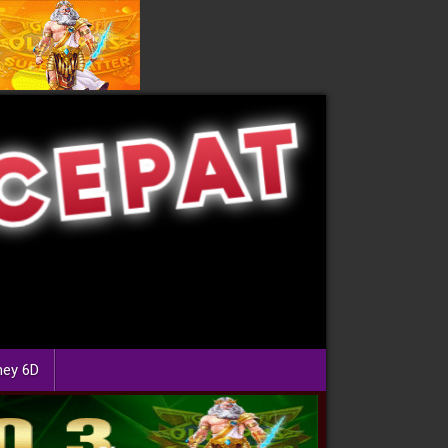
ney 6D