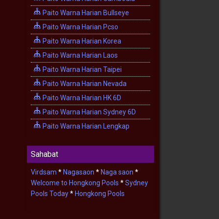
Paito Warna Harian Bullseye
Paito Warna Harian Pcso
Paito Warna Harian Korea
Paito Warna Harian Laos
Paito Warna Harian Taipei
Paito Warna Harian Nevada
Paito Warna Harian HK 6D
Paito Warna Harian Sydney 6D
Paito Warna Harian Lengkap
Sahabat
Virdsam
*
Nagasaon
*
Naga saon
*
Welcome to Hongkong Pools
*
Sydney
Pools Today
*
Hongkong Pools