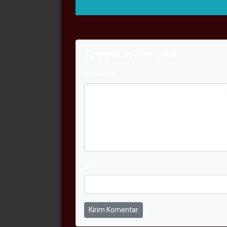
Tinggalkan Komentar
Komentar
Nama
Kirim Komentar