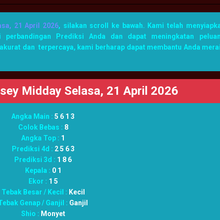
sa, 21 April 2026
, silakan scroll ke bawah. Kami telah menyiapk
 perbandingan Prediksi Anda dan dapat meningkatan pelua
akurat dan terpercaya, kami berharap dapat membantu Anda mera
sey Midday Selasa, 21 April 2026
Angka Main :
5 6 1 3
Colok Bebas :
8
Angka Top :
1
Prediksi 4d :
2 5 6 3
Prediksi 3d :
1 8 6
Kepala :
0 1
Ekor :
1 5
Tebak Besar / Kecil :
Kecil
Tebak Genap / Ganjil :
Ganjil
Shio :
Monyet