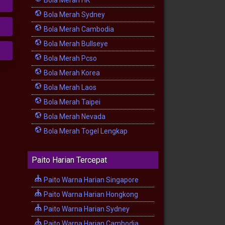
Bola Merah HK
Bola Merah Sydney
Bola Merah Cambodia
Bola Merah Bullseye
Bola Merah Pcso
Bola Merah Korea
Bola Merah Laos
Bola Merah Taipei
Bola Merah Nevada
Bola Merah Togel Lengkap
Paito Harian Tercepat
Paito Warna Harian Singapore
Paito Warna Harian Hongkong
Paito Warna Harian Sydney
Paito Warna Harian Cambodia