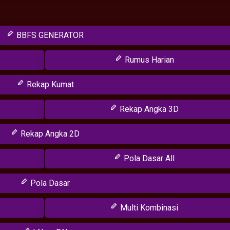
BBFS GENERATOR
Rumus Harian
Rekap Kumat
Rekap Angka 3D
Rekap Angka 2D
Pola Dasar All
Pola Dasar
Multi Kombinasi