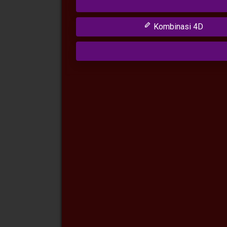
Kombinasi 4D