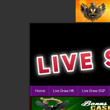
Home
Live Draw HK
Live Draw SGP