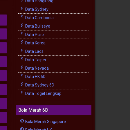
Data Hongkong
Data Sydney
Data Cambodia
Data Bullseye
Data Pcso
Data Korea
Data Laos
Data Taipei
Data Nevada
Data HK 6D
Data Sydney 6D
Data Togel Lengkap
Bola Merah 6D
Bola Merah Singapore