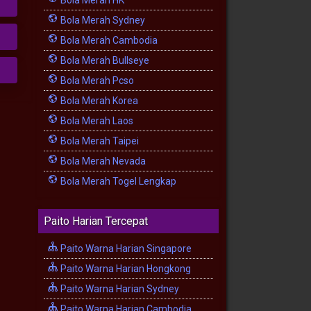
Bola Merah HK
Bola Merah Sydney
Bola Merah Cambodia
Bola Merah Bullseye
Bola Merah Pcso
Bola Merah Korea
Bola Merah Laos
Bola Merah Taipei
Bola Merah Nevada
Bola Merah Togel Lengkap
Paito Harian Tercepat
Paito Warna Harian Singapore
Paito Warna Harian Hongkong
Paito Warna Harian Sydney
Paito Warna Harian Cambodia