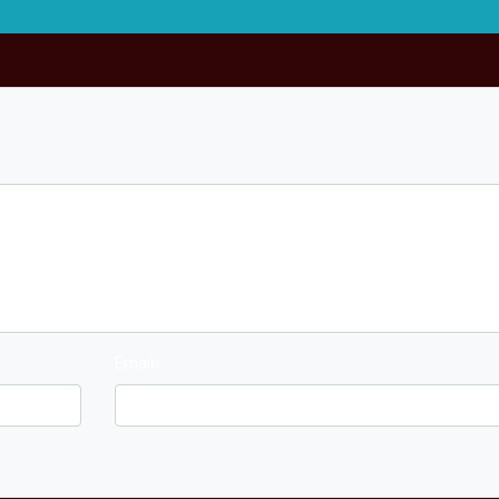
Email