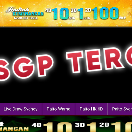
Live Draw Sydney
Paito Warna
Paito HK 6D
Paito Syd