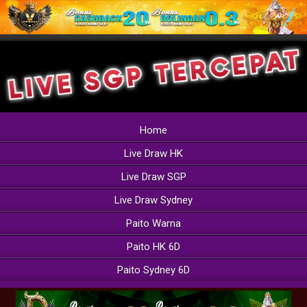
Home
Live Draw HK
Live Draw SGP
Live Draw Sydney
Paito Warna
Paito HK 6D
Paito Sydney 6D