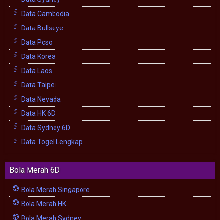
Data Cambodia
Data Bullseye
Data Pcso
Data Korea
Data Laos
Data Taipei
Data Nevada
Data HK 6D
Data Sydney 6D
Data Togel Lengkap
Bola Merah 6D
Bola Merah Singapore
Bola Merah HK
Bola Merah Sydney