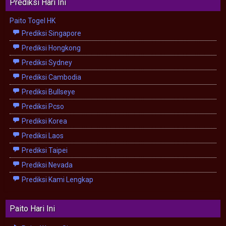
Prediksi Hari Ini
Paito Togel HK
Prediksi Singapore
Prediksi Hongkong
Prediksi Sydney
Prediksi Cambodia
Prediksi Bullseye
Prediksi Pcso
Prediksi Korea
Prediksi Laos
Prediksi Taipei
Prediksi Nevada
Prediksi Kami Lengkap
Paito Hari Ini