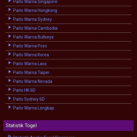
Paito Warna Singapore
Paito Warna Hongkong
Paito Warna Sydney
Paito Warna Cambodia
Paito Warna Bullseye
Paito Warna Pcso
Paito Warna Korea
Paito Warna Laos
Paito Warna Taipei
Paito Warna Nevada
Paito HK 6D
Paito Sydney 6D
Paito Warna Lengkap
Statistik Togel