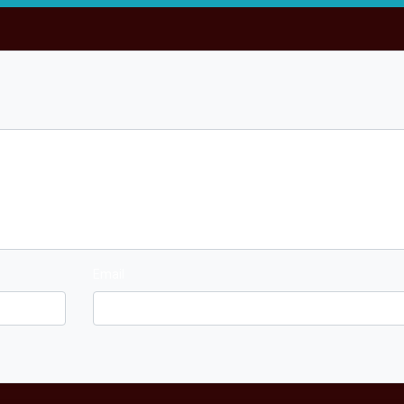
Email