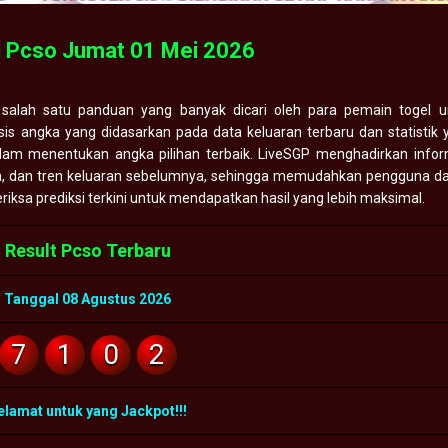
i Pcso Jumat 01 Mei 2026
 salah satu panduan yang banyak dicari oleh para pemain togel u
s angka yang didasarkan pada data keluaran terbaru dan statistik 
alam menentukan angka pilihan terbaik. LiveSGP menghadirkan infor
rna, dan tren keluaran sebelumnya, sehingga memudahkan pengguna d
iksa prediksi terkini untuk mendapatkan hasil yang lebih maksimal.
Result Pcso Terbaru
Tanggal 08 Agustus 2026
7
1
0
2
elamat untuk yang Jackpot!!!