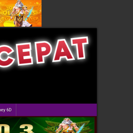
ney 6D