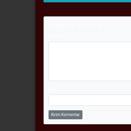
Tinggalkan Komentar
Komentar
Nama
Kirim Komentar