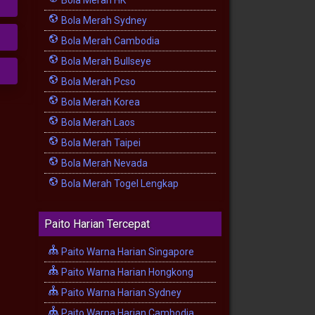
Bola Merah HK
Bola Merah Sydney
Bola Merah Cambodia
Bola Merah Bullseye
Bola Merah Pcso
Bola Merah Korea
Bola Merah Laos
Bola Merah Taipei
Bola Merah Nevada
Bola Merah Togel Lengkap
Paito Harian Tercepat
Paito Warna Harian Singapore
Paito Warna Harian Hongkong
Paito Warna Harian Sydney
Paito Warna Harian Cambodia