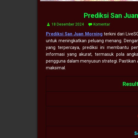
Prediksi San Jua
18 Desember 2024
Komentar
Prediksi San Juan Morning
terkini dari Live
untuk meningkatkan peluang menang. Dengan a
yang terpercaya, prediksi ini membantu p
informasi yang akurat, termasuk pola ang
pengguna dalam menyusun strategi. Pastikan A
maksimal.
Resul
S