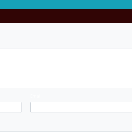
Email