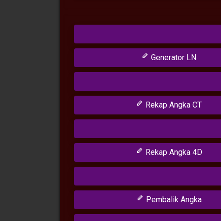
Generator LN
Rekap Angka CT
Rekap Angka 4D
Pembalik Angka