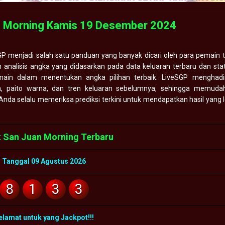
n Morning Kamis 19 Desember 2024
SGP menjadi salah satu panduan yang banyak dicari oleh para pemain 
nalisis angka yang didasarkan pada data keluaran terbaru dan stati
emain dalam menentukan angka pilihan terbaik. LiveSGP menghadi
ka, paito warna, dan tren keluaran sebelumnya, sehingga memuda
nda selalu memeriksa prediksi terkini untuk mendapatkan hasil yang l
t San Juan Morning Terbaru
Tanggal 09 Agustus 2026
8
1
3
3
elamat untuk yang Jackpot!!!