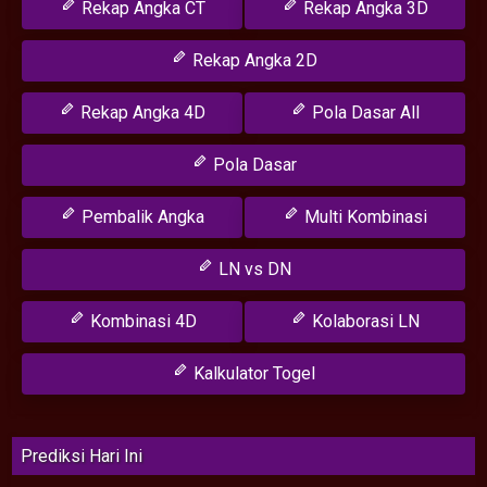
Rekap Angka CT
Rekap Angka 3D
Rekap Angka 2D
Rekap Angka 4D
Pola Dasar All
Pola Dasar
Pembalik Angka
Multi Kombinasi
LN vs DN
Kombinasi 4D
Kolaborasi LN
Kalkulator Togel
Prediksi Hari Ini