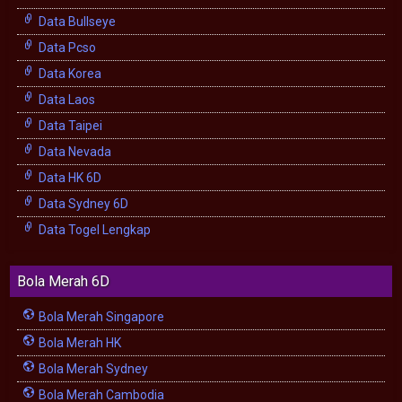
Data Bullseye
Data Pcso
Data Korea
Data Laos
Data Taipei
Data Nevada
Data HK 6D
Data Sydney 6D
Data Togel Lengkap
Bola Merah 6D
Bola Merah Singapore
Bola Merah HK
Bola Merah Sydney
Bola Merah Cambodia