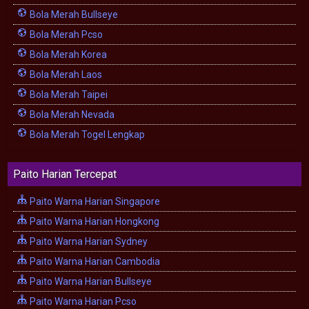
Bola Merah Bullseye
Bola Merah Pcso
Bola Merah Korea
Bola Merah Laos
Bola Merah Taipei
Bola Merah Nevada
Bola Merah Togel Lengkap
Paito Harian Tercepat
Paito Warna Harian Singapore
Paito Warna Harian Hongkong
Paito Warna Harian Sydney
Paito Warna Harian Cambodia
Paito Warna Harian Bullseye
Paito Warna Harian Pcso