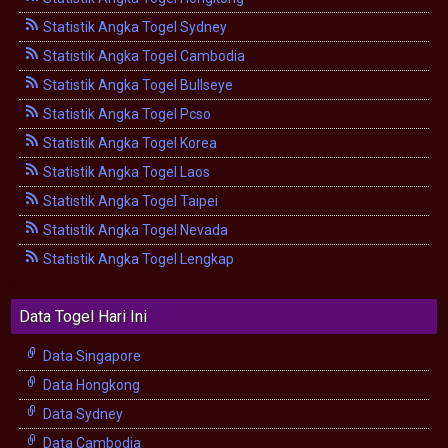
Statistik Angka Togel Sydney
Statistik Angka Togel Cambodia
Statistik Angka Togel Bullseye
Statistik Angka Togel Pcso
Statistik Angka Togel Korea
Statistik Angka Togel Laos
Statistik Angka Togel Taipei
Statistik Angka Togel Nevada
Statistik Angka Togel Lengkap
Data Togel Hari Ini
Data Singapore
Data Hongkong
Data Sydney
Data Cambodia