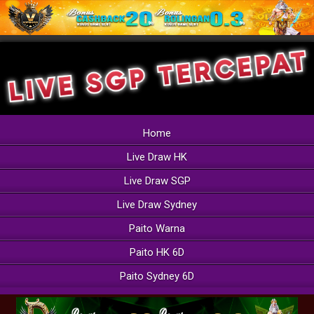
Home
Live Draw HK
Live Draw SGP
Live Draw Sydney
Paito Warna
Paito HK 6D
Paito Sydney 6D