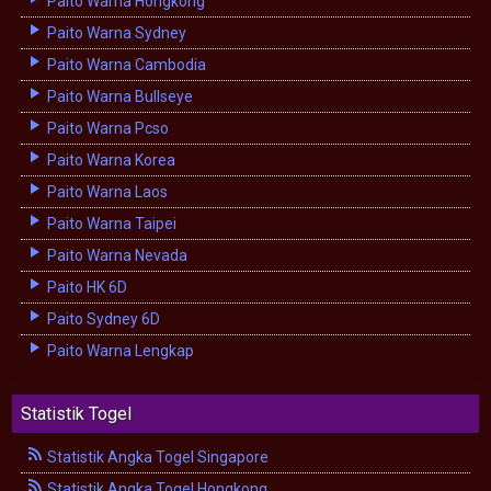
Paito Warna Hongkong
Paito Warna Sydney
Paito Warna Cambodia
Paito Warna Bullseye
Paito Warna Pcso
Paito Warna Korea
Paito Warna Laos
Paito Warna Taipei
Paito Warna Nevada
Paito HK 6D
Paito Sydney 6D
Paito Warna Lengkap
Statistik Togel
Statistik Angka Togel Singapore
Statistik Angka Togel Hongkong