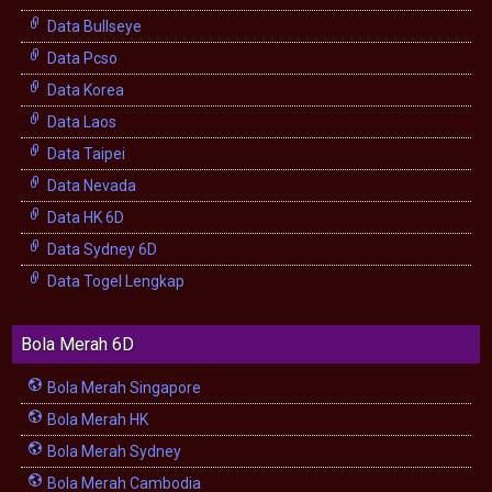
Data Bullseye
Data Pcso
Data Korea
Data Laos
Data Taipei
Data Nevada
Data HK 6D
Data Sydney 6D
Data Togel Lengkap
Bola Merah 6D
Bola Merah Singapore
Bola Merah HK
Bola Merah Sydney
Bola Merah Cambodia