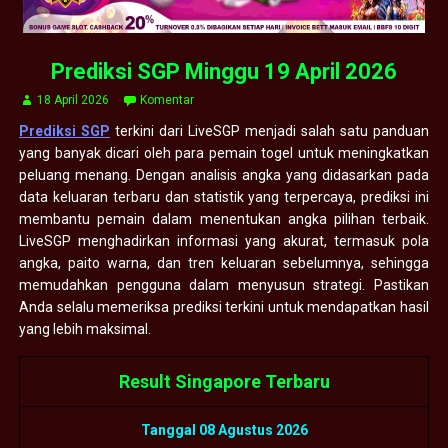
Prediksi SGP Minggu 19 April 2026
18 April 2026
Komentar
Prediksi SGP
terkini dari LiveSGP menjadi salah satu panduan
yang banyak dicari oleh para pemain togel untuk meningkatkan
peluang menang. Dengan analisis angka yang didasarkan pada
data keluaran terbaru dan statistik yang terpercaya, prediksi ini
membantu pemain dalam menentukan angka pilihan terbaik.
LiveSGP menghadirkan informasi yang akurat, termasuk pola
angka, paito warna, dan tren keluaran sebelumnya, sehingga
memudahkan pengguna dalam menyusun strategi. Pastikan
Anda selalu memeriksa prediksi terkini untuk mendapatkan hasil
yang lebih maksimal.
Result Singapore Terbaru
Tanggal 08 Agustus 2026