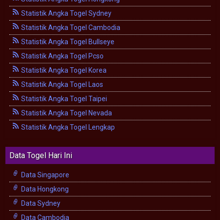
Statistik Angka Togel Sydney
Statistik Angka Togel Cambodia
Statistik Angka Togel Bullseye
Statistik Angka Togel Pcso
Statistik Angka Togel Korea
Statistik Angka Togel Laos
Statistik Angka Togel Taipei
Statistik Angka Togel Nevada
Statistik Angka Togel Lengkap
Data Togel Hari Ini
Data Singapore
Data Hongkong
Data Sydney
Data Cambodia