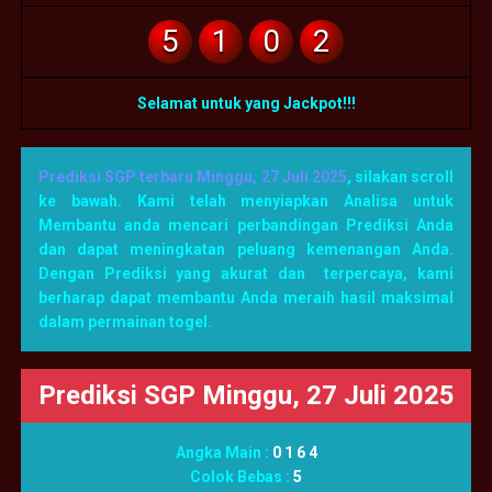
5
1
0
2
Selamat untuk yang Jackpot!!!
Prediksi SGP terbaru Minggu, 27 Juli 2025
, silakan scroll
ke bawah. Kami telah menyiapkan Analisa untuk
Membantu anda mencari perbandingan Prediksi Anda
dan dapat meningkatan peluang kemenangan Anda.
Dengan Prediksi yang akurat dan terpercaya, kami
berharap dapat membantu Anda meraih hasil maksimal
dalam permainan togel.
Prediksi SGP Minggu, 27 Juli 2025
Angka Main :
0 1 6 4
Colok Bebas :
5