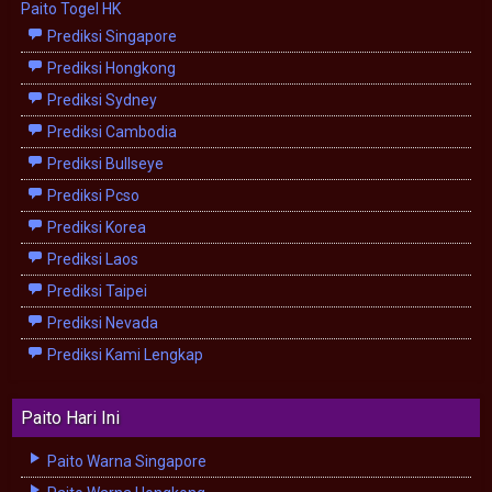
Paito Togel HK
Prediksi Singapore
Prediksi Hongkong
Prediksi Sydney
Prediksi Cambodia
Prediksi Bullseye
Prediksi Pcso
Prediksi Korea
Prediksi Laos
Prediksi Taipei
Prediksi Nevada
Prediksi Kami Lengkap
Paito Hari Ini
Paito Warna Singapore