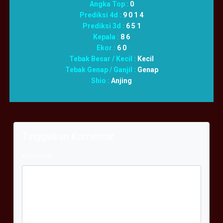
Angka Top :
0
Prediksi 4d :
9 0 1 4
Prediksi 3d :
6 5 1
Kepala :
8 6
Ekor :
6 0
Tebak Besar / Kecil :
Kecil
Tebak Genap / Ganjil :
Genap
Shio :
Anjing
Tinggalkan Komentar
Komentar