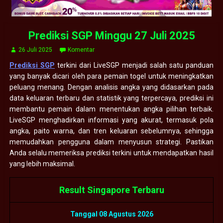
Prediksi SGP Minggu 27 Juli 2025
26 Juli 2025
Komentar
Prediksi SGP
terkini dari LiveSGP menjadi salah satu panduan
yang banyak dicari oleh para pemain togel untuk meningkatkan
peluang menang. Dengan analisis angka yang didasarkan pada
data keluaran terbaru dan statistik yang terpercaya, prediksi ini
membantu pemain dalam menentukan angka pilihan terbaik.
LiveSGP menghadirkan informasi yang akurat, termasuk pola
angka, paito warna, dan tren keluaran sebelumnya, sehingga
memudahkan pengguna dalam menyusun strategi. Pastikan
Anda selalu memeriksa prediksi terkini untuk mendapatkan hasil
yang lebih maksimal.
Result Singapore Terbaru
Tanggal 08 Agustus 2026