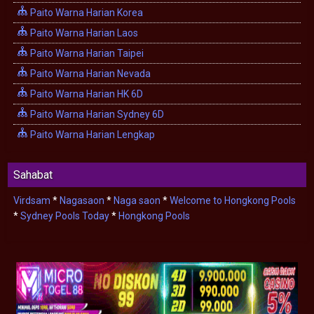
Paito Warna Harian Korea
Paito Warna Harian Laos
Paito Warna Harian Taipei
Paito Warna Harian Nevada
Paito Warna Harian HK 6D
Paito Warna Harian Sydney 6D
Paito Warna Harian Lengkap
Sahabat
Virdsam
*
Nagasaon
*
Naga saon
*
Welcome to Hongkong Pools
*
Sydney Pools Today
*
Hongkong Pools