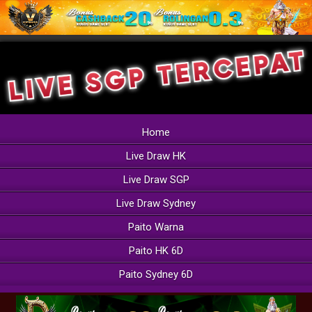
Home
Live Draw HK
Live Draw SGP
Live Draw Sydney
Paito Warna
Paito HK 6D
Paito Sydney 6D