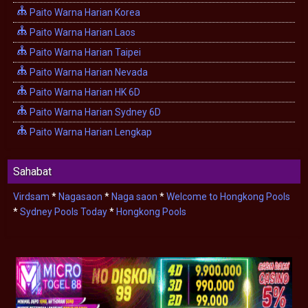
Paito Warna Harian Korea
Paito Warna Harian Laos
Paito Warna Harian Taipei
Paito Warna Harian Nevada
Paito Warna Harian HK 6D
Paito Warna Harian Sydney 6D
Paito Warna Harian Lengkap
Sahabat
Virdsam
*
Nagasaon
*
Naga saon
*
Welcome to Hongkong Pools
*
Sydney Pools Today
*
Hongkong Pools