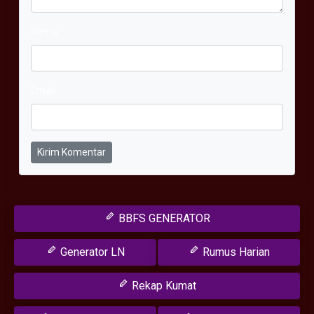
Nama
Email
Kirim Komentar
BBFS GENERATOR
Generator LN
Rumus Harian
Rekap Kumat