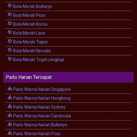
Bola Merah Bullseye
Bola Merah Pcso
Bola Merah Korea
Bola Merah Laos
Bola Merah Taipei
Bola Merah Nevada
Bola Merah Togel Lengkap
Paito Harian Tercepat
Paito Warna Harian Singapore
Paito Warna Harian Hongkong
Paito Warna Harian Sydney
Paito Warna Harian Cambodia
Paito Warna Harian Bullseye
Paito Warna Harian Pcso