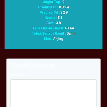
Angka Top :
9
Prediksi 4d :
0 8 9 4
Prediksi 3d :
3 2 9
Kepala :
5 3
Ekor :
3 8
Tebak Besar / Kecil :
Besar
Tebak Genap / Ganjil :
Ganjil
Shio :
Anjing
Tinggalkan Komentar
Komentar