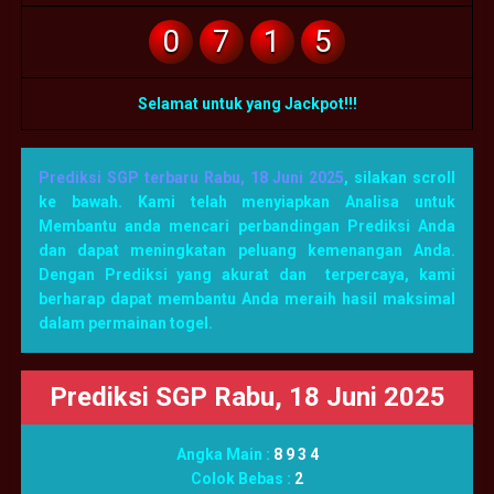
0
7
1
5
Selamat untuk yang Jackpot!!!
Prediksi SGP terbaru Rabu, 18 Juni 2025
, silakan scroll
ke bawah. Kami telah menyiapkan Analisa untuk
Membantu anda mencari perbandingan Prediksi Anda
dan dapat meningkatan peluang kemenangan Anda.
Dengan Prediksi yang akurat dan terpercaya, kami
berharap dapat membantu Anda meraih hasil maksimal
dalam permainan togel.
Prediksi SGP Rabu, 18 Juni 2025
Angka Main :
8 9 3 4
Colok Bebas :
2