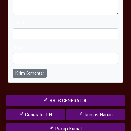
Nama
Email
Kirim Komentar
BBFS GENERATOR
Generator LN
Rumus Harian
Rekap Kumat