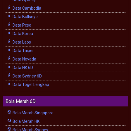
Data Cambodia
Data Bullseye
Data Pcso
Data Korea
Data Laos
Data Taipei
Data Nevada
Data HK 6D
Data Sydney 6D
Data Togel Lengkap
Bola Merah 6D
Bola Merah Singapore
Bola Merah HK
Bola Merah Sydney