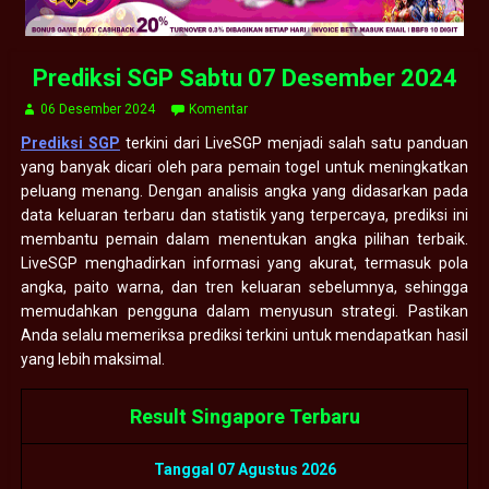
Prediksi SGP Sabtu 07 Desember 2024
06 Desember 2024
Komentar
Prediksi SGP
terkini dari LiveSGP menjadi salah satu panduan
yang banyak dicari oleh para pemain togel untuk meningkatkan
peluang menang. Dengan analisis angka yang didasarkan pada
data keluaran terbaru dan statistik yang terpercaya, prediksi ini
membantu pemain dalam menentukan angka pilihan terbaik.
LiveSGP menghadirkan informasi yang akurat, termasuk pola
angka, paito warna, dan tren keluaran sebelumnya, sehingga
memudahkan pengguna dalam menyusun strategi. Pastikan
Anda selalu memeriksa prediksi terkini untuk mendapatkan hasil
yang lebih maksimal.
Result Singapore Terbaru
Tanggal 07 Agustus 2026