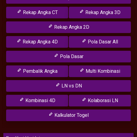
Rekap Angka CT
Rekap Angka 3D
Rekap Angka 2D
Rekap Angka 4D
Pola Dasar All
Pola Dasar
Pembalik Angka
Multi Kombinasi
LN vs DN
Kombinasi 4D
Kolaborasi LN
Kalkulator Togel