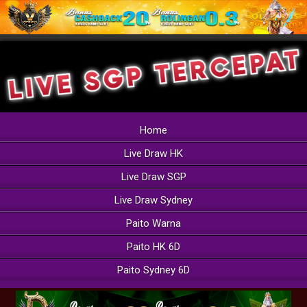
Home
Live Draw HK
Live Draw SGP
Live Draw Sydney
Paito Warna
Paito HK 6D
Paito Sydney 6D