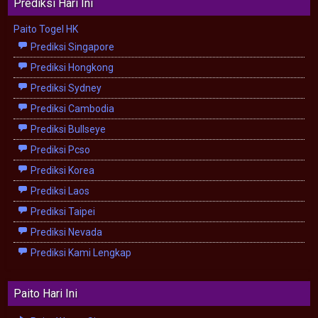
Prediksi Hari Ini
Paito Togel HK
Prediksi Singapore
Prediksi Hongkong
Prediksi Sydney
Prediksi Cambodia
Prediksi Bullseye
Prediksi Pcso
Prediksi Korea
Prediksi Laos
Prediksi Taipei
Prediksi Nevada
Prediksi Kami Lengkap
Paito Hari Ini