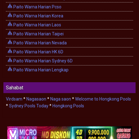
Paito Warna Harian Pcso
Paito Warna Harian Korea
Paito Warna Harian Laos
Paito Warna Harian Taipei
Paito Warna Harian Nevada
Paito Warna Harian HK 6D
Paito Warna Harian Sydney 6D
Paito Warna Harian Lengkap
Sahabat
Virdsam
*
Nagasaon
*
Naga saon
*
Welcome to Hongkong Pools
*
Sydney Pools Today
*
Hongkong Pools