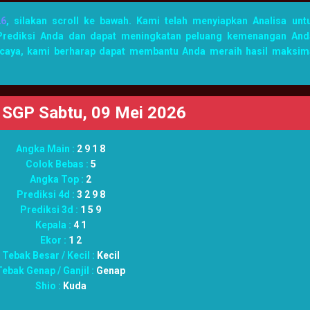
26
, silakan scroll ke bawah. Kami telah menyiapkan Analisa unt
rediksi Anda dan dapat meningkatan peluang kemenangan And
rcaya, kami berharap dapat membantu Anda meraih hasil maksim
i SGP Sabtu, 09 Mei 2026
Angka Main :
2 9 1 8
Colok Bebas :
5
Angka Top :
2
Prediksi 4d :
3 2 9 8
Prediksi 3d :
1 5 9
Kepala :
4 1
Ekor :
1 2
Tebak Besar / Kecil :
Kecil
Tebak Genap / Ganjil :
Genap
Shio :
Kuda