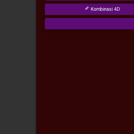
Kombinasi 4D