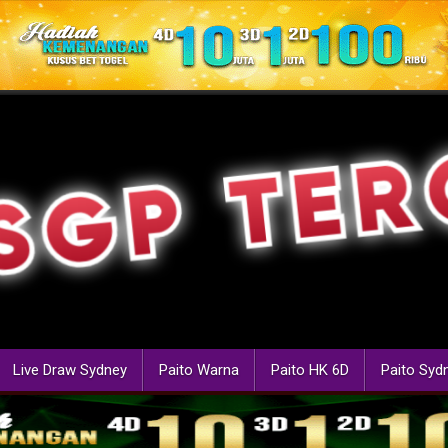
Live Draw Sydney
Paito Warna
Paito HK 6D
Paito Syd