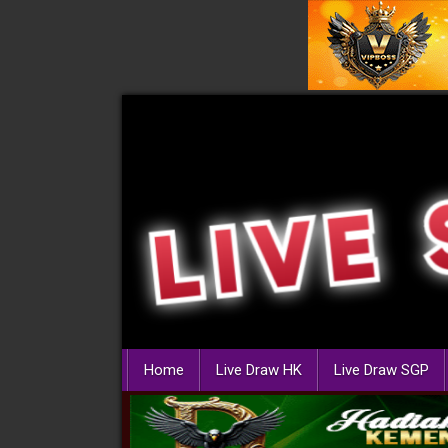
Home
Live Draw HK
Live Draw SGP