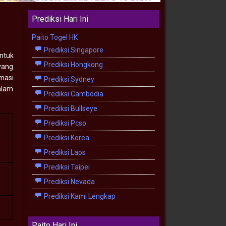
Prediksi Hari Ini
Paito Togel HK
Prediksi Singapore
ntuk
Prediksi Hongkong
yang
masi
Prediksi Sydney
alam
Prediksi Cambodia
Prediksi Bullseye
Prediksi Pcso
Prediksi Korea
Prediksi Laos
Prediksi Taipei
Prediksi Nevada
Prediksi Kami Lengkap
Paito Hari Ini