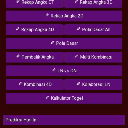
Rekap Angka CT
Rekap Angka 3D
Rekap Angka 2D
Rekap Angka 4D
Pola Dasar All
Pola Dasar
Pembalik Angka
Multi Kombinasi
LN vs DN
Kombinasi 4D
Kolaborasi LN
Kalkulator Togel
Prediksi Hari Ini