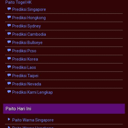
Paito Togel HK
Prediksi Singapore
Prediksi Hongkong
Prediksi Sydney
Prediksi Cambodia
Prediksi Bullseye
Prediksi Pcso
Prediksi Korea
Prediksi Laos
Prediksi Taipei
Prediksi Nevada
Prediksi Kami Lengkap
Paito Hari Ini
Paito Warna Singapore