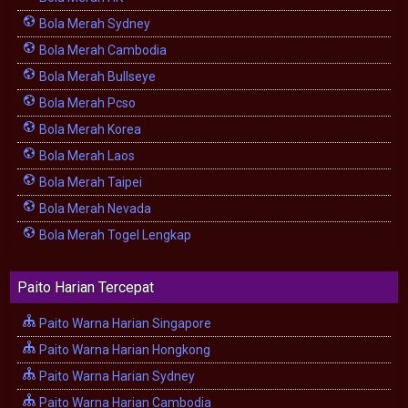
Bola Merah Sydney
Bola Merah Cambodia
Bola Merah Bullseye
Bola Merah Pcso
Bola Merah Korea
Bola Merah Laos
Bola Merah Taipei
Bola Merah Nevada
Bola Merah Togel Lengkap
Paito Harian Tercepat
Paito Warna Harian Singapore
Paito Warna Harian Hongkong
Paito Warna Harian Sydney
Paito Warna Harian Cambodia