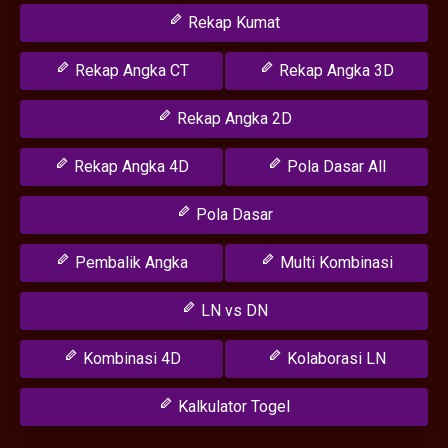
Rekap Kumat
Rekap Angka CT
Rekap Angka 3D
Rekap Angka 2D
Rekap Angka 4D
Pola Dasar All
Pola Dasar
Pembalik Angka
Multi Kombinasi
LN vs DN
Kombinasi 4D
Kolaborasi LN
Kalkulator Togel