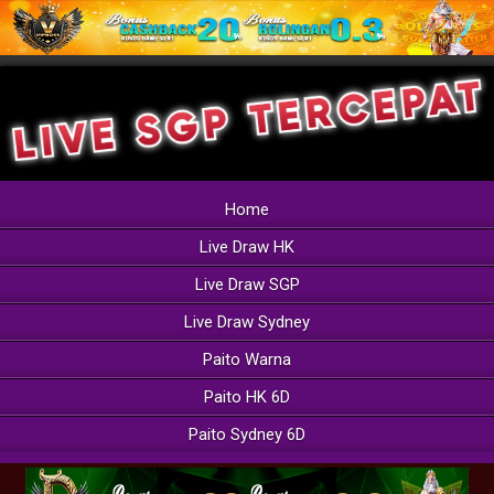
Home
Live Draw HK
Live Draw SGP
Live Draw Sydney
Paito Warna
Paito HK 6D
Paito Sydney 6D