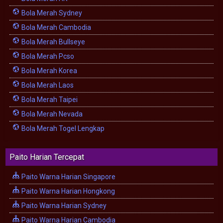
Bola Merah Sydney
Bola Merah Cambodia
Bola Merah Bullseye
Bola Merah Pcso
Bola Merah Korea
Bola Merah Laos
Bola Merah Taipei
Bola Merah Nevada
Bola Merah Togel Lengkap
Paito Harian Tercepat
Paito Warna Harian Singapore
Paito Warna Harian Hongkong
Paito Warna Harian Sydney
Paito Warna Harian Cambodia