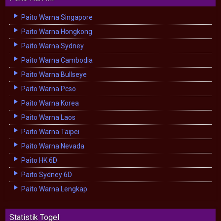
Paito Warna Singapore
Paito Warna Hongkong
Paito Warna Sydney
Paito Warna Cambodia
Paito Warna Bullseye
Paito Warna Pcso
Paito Warna Korea
Paito Warna Laos
Paito Warna Taipei
Paito Warna Nevada
Paito HK 6D
Paito Sydney 6D
Paito Warna Lengkap
Statistik Togel