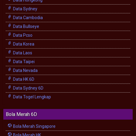
Data Sydney
Data Cambodia
Data Bullseye
Data Pcso
Data Korea
Data Laos
Data Taipei
Data Nevada
Data HK 6D
Data Sydney 6D
Data Togel Lengkap
Bola Merah 6D
Bola Merah Singapore
Bola Merah HK