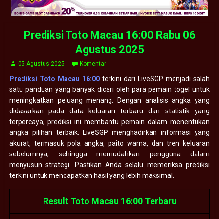
Prediksi Toto Macau 16:00 Rabu 06
Agustus 2025
05 Agustus 2025
Komentar
Prediksi Toto Macau 16:00
terkini dari LiveSGP menjadi salah
satu panduan yang banyak dicari oleh para pemain togel untuk
meningkatkan peluang menang. Dengan analisis angka yang
didasarkan pada data keluaran terbaru dan statistik yang
terpercaya, prediksi ini membantu pemain dalam menentukan
angka pilihan terbaik. LiveSGP menghadirkan informasi yang
akurat, termasuk pola angka, paito warna, dan tren keluaran
sebelumnya, sehingga memudahkan pengguna dalam
menyusun strategi. Pastikan Anda selalu memeriksa prediksi
terkini untuk mendapatkan hasil yang lebih maksimal.
Result Toto Macau 16:00 Terbaru