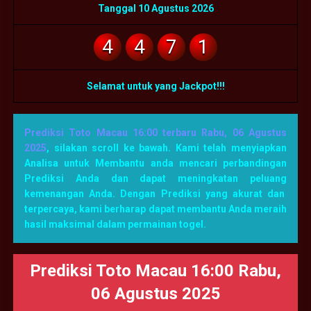
Tanggal 10 Agustus 2026
4
4
7
1
Selamat untuk yang Jackpot!!!
Prediksi Toto Macau 16:00 terbaru Rabu, 06 Agustus
2025
, silakan scroll ke bawah. Kami telah menyiapkan
Analisa untuk Membantu anda mencari perbandingan
Prediksi Anda dan dapat meningkatan peluang
kemenangan Anda. Dengan Prediksi yang akurat dan
terpercaya, kami berharap dapat membantu Anda meraih
hasil maksimal dalam permainan togel.
Prediksi Toto Macau 16:00 Rabu,
06 Agustus 2025