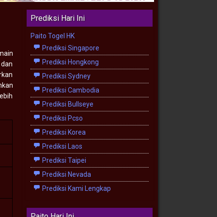
Prediksi Hari Ini
Paito Togel HK
Prediksi Singapore
emain
Prediksi Hongkong
 dan
rkan
Prediksi Sydney
hkan
Prediksi Cambodia
ebih
Prediksi Bullseye
Prediksi Pcso
Prediksi Korea
Prediksi Laos
Prediksi Taipei
Prediksi Nevada
Prediksi Kami Lengkap
Paito Hari Ini