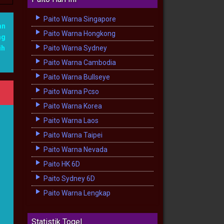
Paito Warna Singapore
an
Paito Warna Hongkong
ng
ih
Paito Warna Sydney
Paito Warna Cambodia
Paito Warna Bullseye
Paito Warna Pcso
Paito Warna Korea
Paito Warna Laos
Paito Warna Taipei
Paito Warna Nevada
Paito HK 6D
Paito Sydney 6D
Paito Warna Lengkap
Statistik Togel