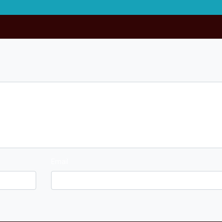
Email