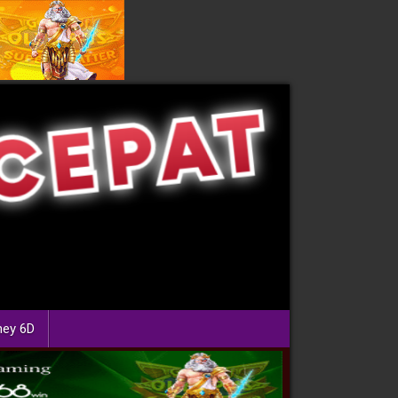
ney 6D