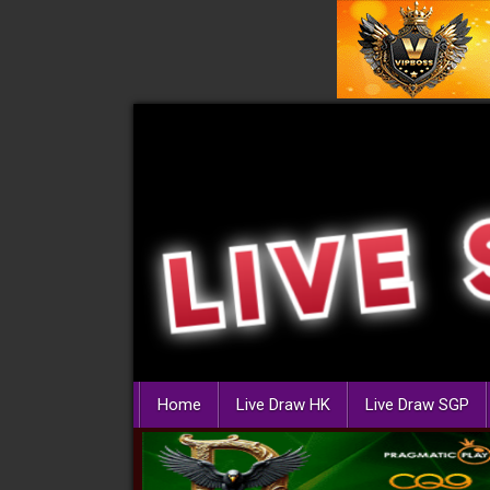
Home
Live Draw HK
Live Draw SGP