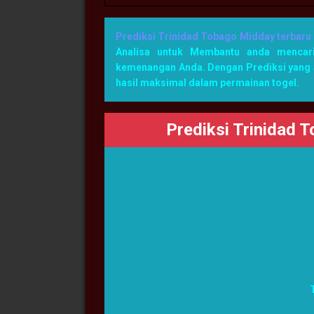
Prediksi Trinidad Tobago Midday terbaru
Analisa untuk Membantu anda mencari
kemenangan Anda. Dengan Prediksi yang 
hasil maksimal dalam permainan togel.
Prediksi Trinidad 