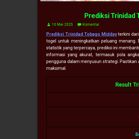
Prediksi Trinida
10 Mei 2025
Komentar
Prediksi Trinidad Tobago Midday
terkini da
togel untuk meningkatkan peluang menang. D
statistik yang terpercaya, prediksi ini memb
informasi yang akurat, termasuk pola ang
pengguna dalam menyusun strategi. Pastikan A
maksimal.
Result T
S