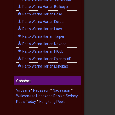
Paito Warna Harian Bullseye
Paito Warna Harian Pcso
Paito Warna Harian Korea
Paito Warna Harian Laos
Paito Warna Harian Taipei
Paito Warna Harian Nevada
Paito Warna Harian HK 6D
Paito Warna Harian Sydney 6D
Paito Warna Harian Lengkap
Sahabat
Virdsam
*
Nagasaon
*
Naga saon
*
Welcome to Hongkong Pools
*
Sydney
Pools Today
*
Hongkong Pools