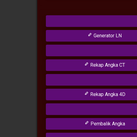
Generator LN
Rekap Angka CT
Rekap Angka 4D
Pembalik Angka