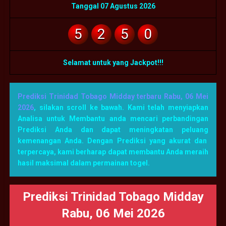
Tanggal 07 Agustus 2026
5
2
5
0
Selamat untuk yang Jackpot!!!
Prediksi Trinidad Tobago Midday terbaru Rabu, 06 Mei
2026
, silakan scroll ke bawah. Kami telah menyiapkan
Analisa untuk Membantu anda mencari perbandingan
Prediksi Anda dan dapat meningkatan peluang
kemenangan Anda. Dengan Prediksi yang akurat dan
terpercaya, kami berharap dapat membantu Anda meraih
hasil maksimal dalam permainan togel.
Prediksi Trinidad Tobago Midday
Rabu, 06 Mei 2026