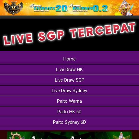
Home
Live Draw HK
Live Draw SGP
Live Draw Sydney
Paito Warna
Paito HK 6D
Paito Sydney 6D