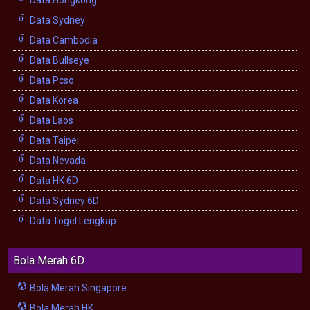
Data Sydney
Data Cambodia
Data Bullseye
Data Pcso
Data Korea
Data Laos
Data Taipei
Data Nevada
Data HK 6D
Data Sydney 6D
Data Togel Lengkap
Bola Merah 6D
Bola Merah Singapore
Bola Merah HK