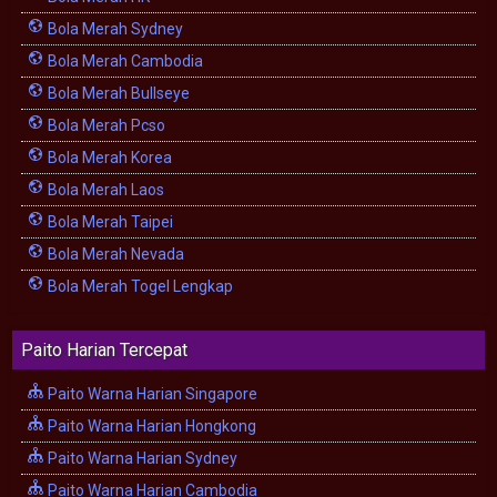
Bola Merah Sydney
Bola Merah Cambodia
Bola Merah Bullseye
Bola Merah Pcso
Bola Merah Korea
Bola Merah Laos
Bola Merah Taipei
Bola Merah Nevada
Bola Merah Togel Lengkap
Paito Harian Tercepat
Paito Warna Harian Singapore
Paito Warna Harian Hongkong
Paito Warna Harian Sydney
Paito Warna Harian Cambodia