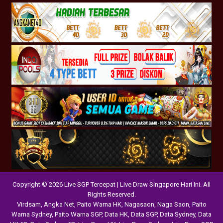
Copyright © 2026 Live SGP Tercepat | Live Draw Singapore Hari Ini. All
Rights Reserved.
Virdsam
,
Angka Net
,
Paito Warna HK
,
Nagasaon
,
Naga Saon
,
Paito
Warna Sydney
,
Paito Warna SGP
,
Data HK
,
Data SGP
,
Data Sydney
,
Data