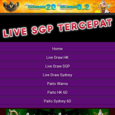
Home
Live Draw HK
Live Draw SGP
Live Draw Sydney
Paito Warna
Paito HK 6D
Paito Sydney 6D