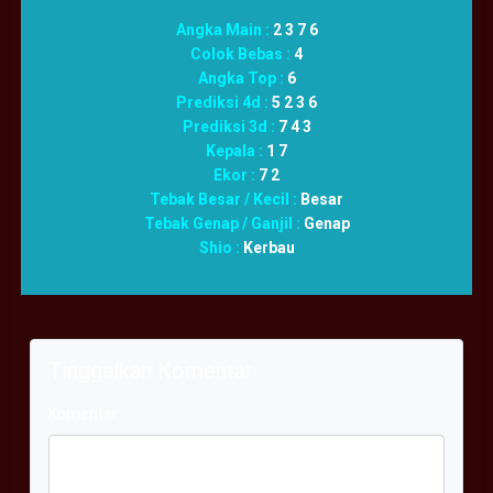
Angka Main :
2 3 7 6
Colok Bebas :
4
Angka Top :
6
Prediksi 4d :
5 2 3 6
Prediksi 3d :
7 4 3
Kepala :
1 7
Ekor :
7 2
Tebak Besar / Kecil :
Besar
Tebak Genap / Ganjil :
Genap
Shio :
Kerbau
Tinggalkan Komentar
Komentar