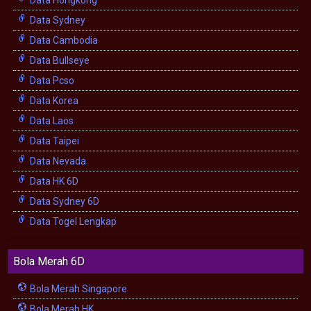
Data Sydney
Data Cambodia
Data Bullseye
Data Pcso
Data Korea
Data Laos
Data Taipei
Data Nevada
Data HK 6D
Data Sydney 6D
Data Togel Lengkap
Bola Merah 6D
Bola Merah Singapore
Bola Merah HK