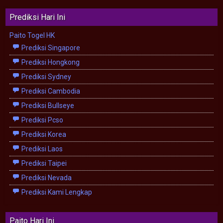
Prediksi Hari Ini
Paito Togel HK
Prediksi Singapore
Prediksi Hongkong
Prediksi Sydney
Prediksi Cambodia
Prediksi Bullseye
Prediksi Pcso
Prediksi Korea
Prediksi Laos
Prediksi Taipei
Prediksi Nevada
Prediksi Kami Lengkap
Paito Hari Ini