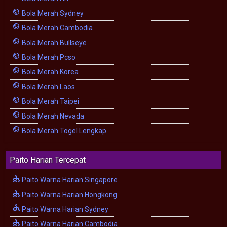
Bola Merah Sydney
Bola Merah Cambodia
Bola Merah Bullseye
Bola Merah Pcso
Bola Merah Korea
Bola Merah Laos
Bola Merah Taipei
Bola Merah Nevada
Bola Merah Togel Lengkap
Paito Harian Tercepat
Paito Warna Harian Singapore
Paito Warna Harian Hongkong
Paito Warna Harian Sydney
Paito Warna Harian Cambodia