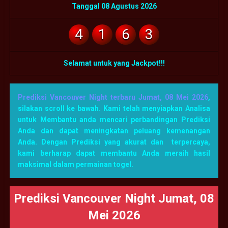
Tanggal 08 Agustus 2026
4
1
6
3
Selamat untuk yang Jackpot!!!
Prediksi Vancouver Night terbaru Jumat, 08 Mei 2026
,
silakan scroll ke bawah. Kami telah menyiapkan Analisa
untuk Membantu anda mencari perbandingan Prediksi
Anda dan dapat meningkatan peluang kemenangan
Anda. Dengan Prediksi yang akurat dan terpercaya,
kami berharap dapat membantu Anda meraih hasil
maksimal dalam permainan togel.
Prediksi Vancouver Night Jumat, 08
Mei 2026