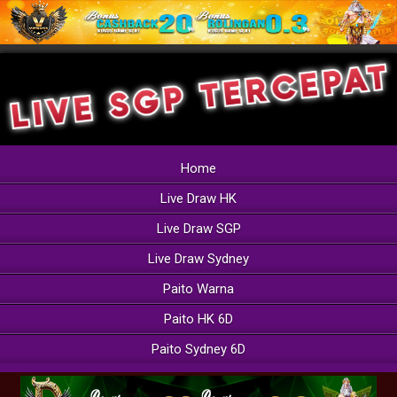
Home
Live Draw HK
Live Draw SGP
Live Draw Sydney
Paito Warna
Paito HK 6D
Paito Sydney 6D