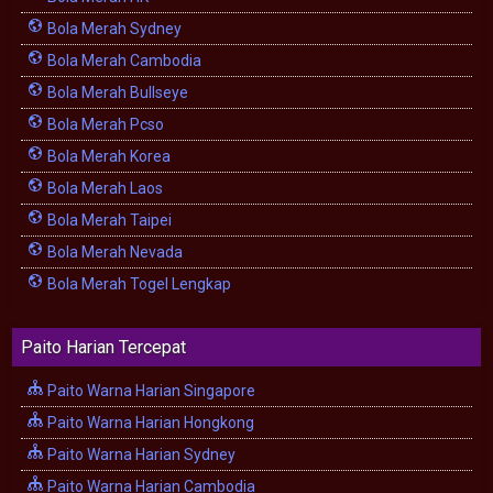
Bola Merah Sydney
Bola Merah Cambodia
Bola Merah Bullseye
Bola Merah Pcso
Bola Merah Korea
Bola Merah Laos
Bola Merah Taipei
Bola Merah Nevada
Bola Merah Togel Lengkap
Paito Harian Tercepat
Paito Warna Harian Singapore
Paito Warna Harian Hongkong
Paito Warna Harian Sydney
Paito Warna Harian Cambodia