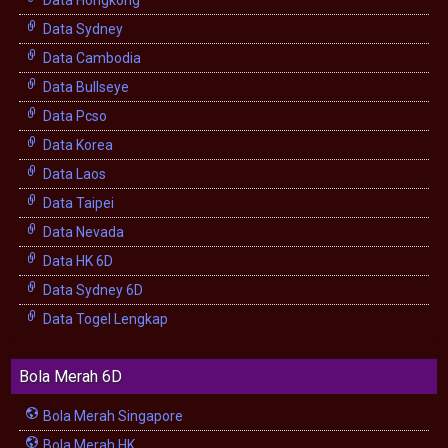
Data Sydney
Data Cambodia
Data Bullseye
Data Pcso
Data Korea
Data Laos
Data Taipei
Data Nevada
Data HK 6D
Data Sydney 6D
Data Togel Lengkap
Bola Merah 6D
Bola Merah Singapore
Bola Merah HK