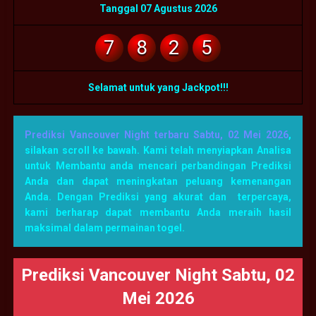
Tanggal 07 Agustus 2026
7
8
2
5
Selamat untuk yang Jackpot!!!
Prediksi Vancouver Night terbaru Sabtu, 02 Mei 2026
,
silakan scroll ke bawah. Kami telah menyiapkan Analisa
untuk Membantu anda mencari perbandingan Prediksi
Anda dan dapat meningkatan peluang kemenangan
Anda. Dengan Prediksi yang akurat dan terpercaya,
kami berharap dapat membantu Anda meraih hasil
maksimal dalam permainan togel.
Prediksi Vancouver Night Sabtu, 02
Mei 2026