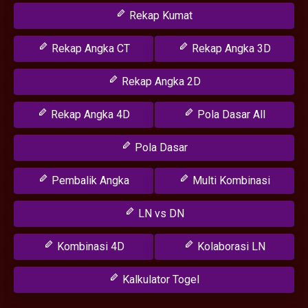
Rekap Kumat
Rekap Angka CT
Rekap Angka 3D
Rekap Angka 2D
Rekap Angka 4D
Pola Dasar All
Pola Dasar
Pembalik Angka
Multi Kombinasi
LN vs DN
Kombinasi 4D
Kolaborasi LN
Kalkulator Togel