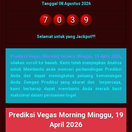
Tanggal 08 Agustus 2026
7
0
3
9
Selamat untuk yang Jackpot!!!
Prediksi Vegas Morning terbaru Minggu, 19 April 2026
,
silakan scroll ke bawah. Kami telah menyiapkan Analisa
untuk Membantu anda mencari perbandingan Prediksi
Anda dan dapat meningkatan peluang kemenangan
Anda. Dengan Prediksi yang akurat dan terpercaya,
kami berharap dapat membantu Anda meraih hasil
maksimal dalam permainan togel.
Prediksi Vegas Morning Minggu, 19
April 2026