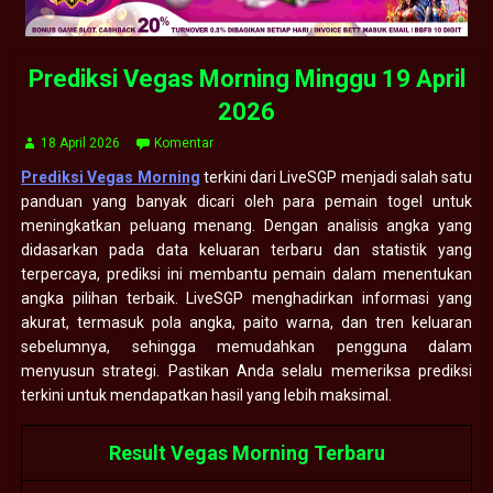
Prediksi Vegas Morning Minggu 19 April
2026
18 April 2026
Komentar
Prediksi Vegas Morning
terkini dari LiveSGP menjadi salah satu
panduan yang banyak dicari oleh para pemain togel untuk
meningkatkan peluang menang. Dengan analisis angka yang
didasarkan pada data keluaran terbaru dan statistik yang
terpercaya, prediksi ini membantu pemain dalam menentukan
angka pilihan terbaik. LiveSGP menghadirkan informasi yang
akurat, termasuk pola angka, paito warna, dan tren keluaran
sebelumnya, sehingga memudahkan pengguna dalam
menyusun strategi. Pastikan Anda selalu memeriksa prediksi
terkini untuk mendapatkan hasil yang lebih maksimal.
Result Vegas Morning Terbaru