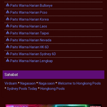
Paito Warna Harian Bullseye
Paito Warna Harian Pcso
Paito Warna Harian Korea
Paito Warna Harian Laos
Paito Warna Harian Taipei
Paito Warna Harian Nevada
Paito Warna Harian HK 6D
Paito Warna Harian Sydney 6D
Paito Warna Harian Lengkap
Sahabat
Virdsam
*
Nagasaon
*
Naga saon
*
Welcome to Hongkong Pools
*
Sydney Pools Today
*
Hongkong Pools