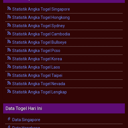
Statistik Angka Togel Singapore
Statistik Angka Togel Hongkong
Statistik Angka Togel Sydney
Statistik Angka Togel Cambodia
Statistik Angka Togel Bullseye
Statistik Angka Togel Pcso
Statistik Angka Togel Korea
Statistik Angka Togel Laos
Statistik Angka Togel Taipei
Statistik Angka Togel Nevada
Statistik Angka Togel Lengkap
Data Togel Hari Ini
Data Singapore
Data Hongkong