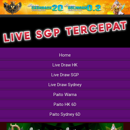
Home
Live Draw HK
Live Draw SGP
Live Draw Sydney
Paito Warna
Paito HK 6D
Paito Sydney 6D