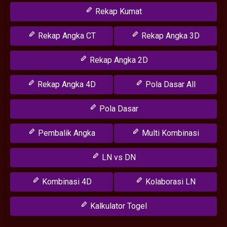
Rekap Kumat
Rekap Angka CT
Rekap Angka 3D
Rekap Angka 2D
Rekap Angka 4D
Pola Dasar All
Pola Dasar
Pembalik Angka
Multi Kombinasi
LN vs DN
Kombinasi 4D
Kolaborasi LN
Kalkulator Togel