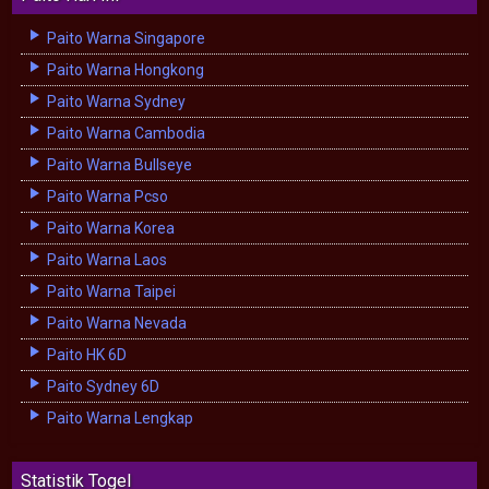
Paito Warna Singapore
Paito Warna Hongkong
Paito Warna Sydney
Paito Warna Cambodia
Paito Warna Bullseye
Paito Warna Pcso
Paito Warna Korea
Paito Warna Laos
Paito Warna Taipei
Paito Warna Nevada
Paito HK 6D
Paito Sydney 6D
Paito Warna Lengkap
Statistik Togel