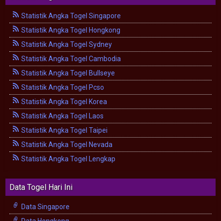
Statistik Angka Togel Singapore
Statistik Angka Togel Hongkong
Statistik Angka Togel Sydney
Statistik Angka Togel Cambodia
Statistik Angka Togel Bullseye
Statistik Angka Togel Pcso
Statistik Angka Togel Korea
Statistik Angka Togel Laos
Statistik Angka Togel Taipei
Statistik Angka Togel Nevada
Statistik Angka Togel Lengkap
Data Togel Hari Ini
Data Singapore
Data Hongkong