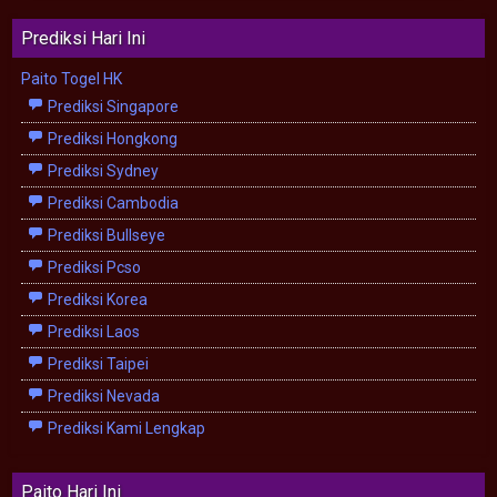
Prediksi Hari Ini
Paito Togel HK
Prediksi Singapore
Prediksi Hongkong
Prediksi Sydney
Prediksi Cambodia
Prediksi Bullseye
Prediksi Pcso
Prediksi Korea
Prediksi Laos
Prediksi Taipei
Prediksi Nevada
Prediksi Kami Lengkap
Paito Hari Ini