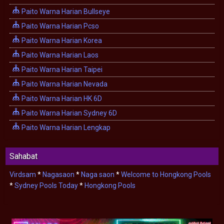
Paito Warna Harian Bullseye
Paito Warna Harian Pcso
Paito Warna Harian Korea
Paito Warna Harian Laos
Paito Warna Harian Taipei
Paito Warna Harian Nevada
Paito Warna Harian HK 6D
Paito Warna Harian Sydney 6D
Paito Warna Harian Lengkap
Sahabat
Virdsam
*
Nagasaon
*
Naga saon
*
Welcome to Hongkong Pools
*
Sydney Pools Today
*
Hongkong Pools