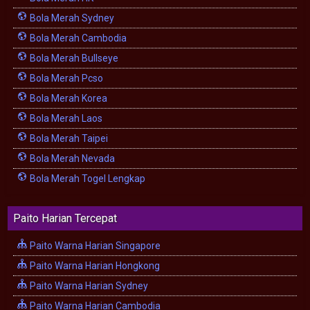
Bola Merah Sydney
Bola Merah Cambodia
Bola Merah Bullseye
Bola Merah Pcso
Bola Merah Korea
Bola Merah Laos
Bola Merah Taipei
Bola Merah Nevada
Bola Merah Togel Lengkap
Paito Harian Tercepat
Paito Warna Harian Singapore
Paito Warna Harian Hongkong
Paito Warna Harian Sydney
Paito Warna Harian Cambodia