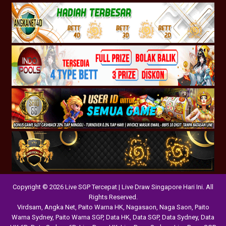
Copyright © 2026 Live SGP Tercepat | Live Draw Singapore Hari Ini. All
Rights Reserved.
Virdsam
,
Angka Net
,
Paito Warna HK
,
Nagasaon
,
Naga Saon
,
Paito
Warna Sydney
,
Paito Warna SGP
,
Data HK
,
Data SGP
,
Data Sydney
,
Data