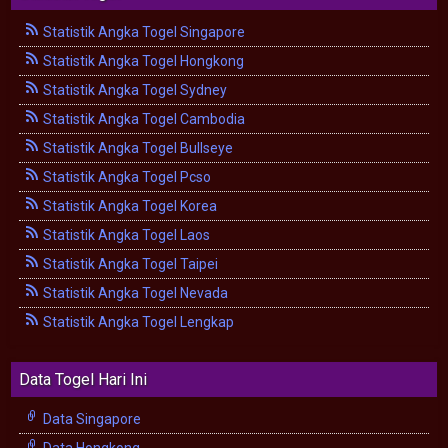
Statistik Angka Togel Singapore
Statistik Angka Togel Hongkong
Statistik Angka Togel Sydney
Statistik Angka Togel Cambodia
Statistik Angka Togel Bullseye
Statistik Angka Togel Pcso
Statistik Angka Togel Korea
Statistik Angka Togel Laos
Statistik Angka Togel Taipei
Statistik Angka Togel Nevada
Statistik Angka Togel Lengkap
Data Togel Hari Ini
Data Singapore
Data Hongkong