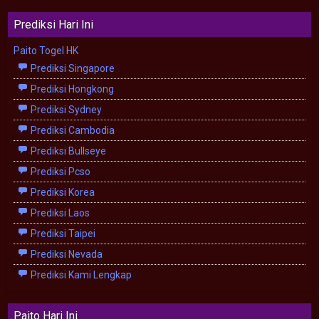
Prediksi Hari Ini
Paito Togel HK
Prediksi Singapore
Prediksi Hongkong
Prediksi Sydney
Prediksi Cambodia
Prediksi Bullseye
Prediksi Pcso
Prediksi Korea
Prediksi Laos
Prediksi Taipei
Prediksi Nevada
Prediksi Kami Lengkap
Paito Hari Ini