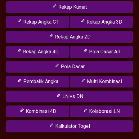
Rekap Kumat
Rekap Angka CT
Rekap Angka 3D
Rekap Angka 2D
Rekap Angka 4D
Pola Dasar All
Pola Dasar
Pembalik Angka
Multi Kombinasi
LN vs DN
Kombinasi 4D
Kolaborasi LN
Kalkulator Togel