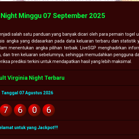
ia Night Minggu 07 September 2025
enjadi salah satu panduan yang banyak dicari oleh para pemain togel 
s angka yang didasarkan pada data keluaran terbaru dan statistik 
alam menentukan angka pilihan terbaik. LiveSGP menghadirkan infor
rna, dan tren keluaran sebelumnya, sehingga memudahkan pengguna d
iksa prediksi terkini untuk mendapatkan hasil yang lebih maksimal.
ult Virginia Night Terbaru
Tanggal 07 Agustus 2026
7
6
0
6
elamat untuk yang Jackpot!!!