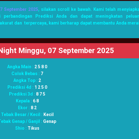
 07 September 2025
, silakan scroll ke bawah. Kami telah menyiapk
 perbandingan Prediksi Anda dan dapat meningkatan pelua
akurat dan terpercaya, kami berharap dapat membantu Anda mera
a Night Minggu, 07 September 2025
Angka Main :
2 5 8 0
Colok Bebas :
7
Angka Top :
2
Prediksi 4d :
1 2 5 0
Prediksi 3d :
8 7 5
Kepala :
6 8
Ekor :
8 2
Tebak Besar / Kecil :
Kecil
Tebak Genap / Ganjil :
Genap
Shio :
Tikus