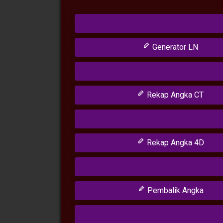
Generator LN
Rekap Angka CT
Rekap Angka 4D
Pembalik Angka