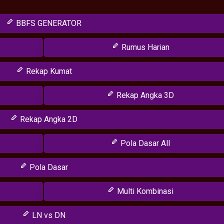
BBFS GENERATOR
Rumus Harian
Rekap Kumat
Rekap Angka 3D
Rekap Angka 2D
Pola Dasar All
Pola Dasar
Multi Kombinasi
LN vs DN