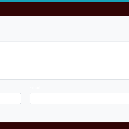
Email