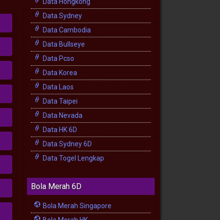
Data Hongkong
Data Sydney
Data Cambodia
Data Bullseye
Data Pcso
Data Korea
Data Laos
Data Taipei
Data Nevada
Data HK 6D
Data Sydney 6D
Data Togel Lengkap
Bola Merah 6D
Bola Merah Singapore