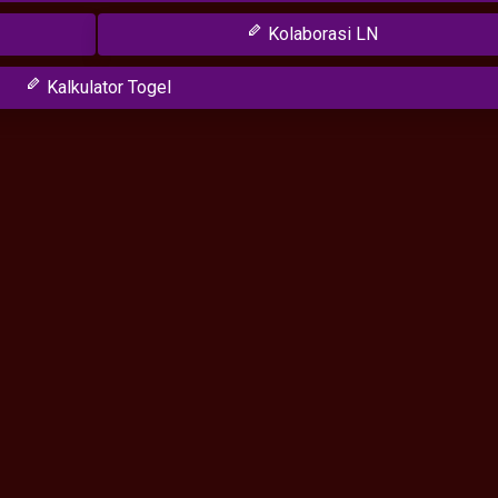
Kolaborasi LN
Kalkulator Togel