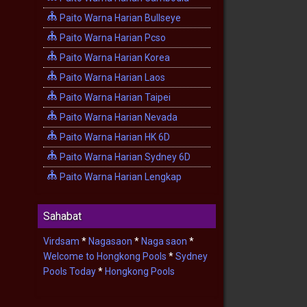
Paito Warna Harian Bullseye
Paito Warna Harian Pcso
Paito Warna Harian Korea
Paito Warna Harian Laos
Paito Warna Harian Taipei
Paito Warna Harian Nevada
Paito Warna Harian HK 6D
Paito Warna Harian Sydney 6D
Paito Warna Harian Lengkap
Sahabat
Virdsam
*
Nagasaon
*
Naga saon
*
Welcome to Hongkong Pools
*
Sydney
Pools Today
*
Hongkong Pools